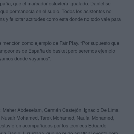
aña, que el marcador estuviera igualado. Daniel se
r que permanecía en el suelo. Todos los asistentes no
s y felicitar actitudes como esta donde no todo vale para
de mención como ejemplo de Fair Play. “Por supuesto que
os campeones de España de basket pero seremos ejemplo
vayamos donde vayamos”.
on: Maher Abdeselam, Germán Castejón, Ignacio De Lima,
z, Nusair Mohamed, Tarek Mohamed, Naufal Mohamed,
s estuvieron acompañados por los técnicos Eduardo
r a Daniel Luzuriaga, que no pudo asistir al evento pero