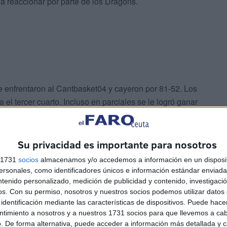
a reaccionar por parte de los Dragons.
s se enfrentaron al Cantbasket04 y cayeron por 81-52. Los
el tercer cuarto. Incluso en parciales se le logró ganar
eriodo donde el cansancio físico y la experiencia en la
e alzara con la victoria.
Su privacidad es importante para nosotros
empañan para nada el buen campeonato que han realizado
s 1731
socios
almacenamos y/o accedemos a información en un disposit
sonales, como identificadores únicos e información estándar enviada 
ntenido personalizado, medición de publicidad y contenido, investigaci
os.
Con su permiso, nosotros y nuestros socios podemos utilizar datos 
 Dragons Camoens ha sido campeón local de la liga
identificación mediante las características de dispositivos. Puede hacer
iga gaditana, grupo B teniendo opciones de llegar a
ntimiento a nosotros y a nuestros 1731 socios para que llevemos a ca
r retirarnos de la misma por factores ajenos a nuestra
. De forma alternativa, puede acceder a información más detallada y 