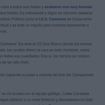
 cara a todos sus rivales y
acabaron con muy buenas
os finales. Es interesante y digno de mención destacar
nstituto Público como el
I.E.S. Camoens
de Ceuta entre
tual y es todo un orgullo para nosotros representar a
onal.
s Camoens’ fue ante el CD Don Bosco donde los ceutíes
ado, los ceutíes dieron la cara en todo momento, sobre
n todas sus cualidades. Eso sí, los nervios se notaron
 de tan alto nivel.
ción logrando su pase a octavos de final del Campeonato
se vio la cara con el equipo gallego, Cafes Candelas
legos salieron a un nivel fortísimo y demostraron en todo