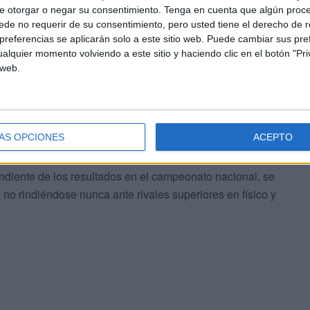
e otorgar o negar su consentimiento.
Tenga en cuenta que algún proc
de no requerir de su consentimiento, pero usted tiene el derecho de r
referencias se aplicarán solo a este sitio web. Puede cambiar sus pref
deración Andaluza de baloncesto el “permitirnos jugar
alquier momento volviendo a este sitio y haciendo clic en el botón "Pri
pos locales disputan un número mayor de partidos ante
 web.
tando por ello una mejoría en el juego, crecimiento y
ÁS OPCIONES
ACEPTO
Club Camoens puede optar al Campeonato de España de
 a la actitud de unos jugadores “únicos en su especie es
endiente de los resultados en el campeonato nacional, se
 no rindiéndose nunca ante rivales superiores en físico y