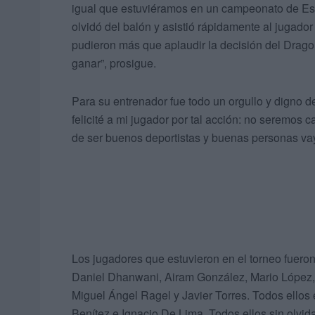
igual que estuviéramos en un campeonato de Esp
olvidó del balón y asistió rápidamente al jugado
pudieron más que aplaudir la decisión del Dragon
ganar”, prosigue.
Para su entrenador fue todo un orgullo y digno 
felicité a mi jugador por tal acción: no serem
de ser buenos deportistas y buenas personas 
Los jugadores que estuvieron en el torneo fuer
Daniel Dhanwani, Airam González, Mario Lópe
Miguel Ángel Ragel y Javier Torres. Todos ello
Benítez e Ignacio De Lima. Todos ellos sin olvida