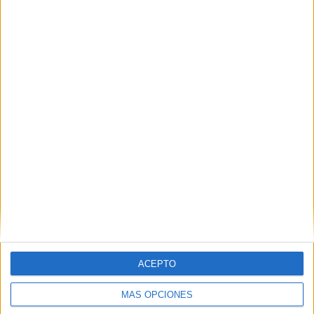
encontró en un día en el que la suerte tampoco quiso estar
de su lado. Al final de tanto que machacó la piedra, acabó
celebrando el tercero.
Gol de Jorge Baena. 5-3
.
Una racha espectacular
ACEPTO
MÁS OPCIONES