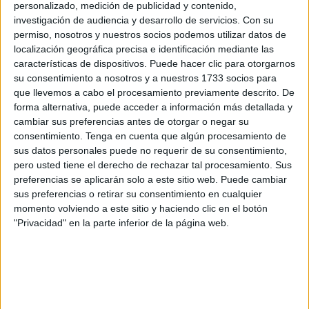
muchas razones para continuar dando guerra en esta
personalizado, medición de publicidad y contenido,
investigación de audiencia y desarrollo de servicios.
Con su
División de Honor Juvenil de fútbol sala
. Una
permiso, nosotros y nuestros socios podemos utilizar datos de
competición que
está terminando como un tiro
. Ya son
localización geográfica precisa e identificación mediante las
cinco victorias consecutivas para el equipo de Ceuta
características de dispositivos. Puede hacer clic para otorgarnos
que, de estar ante una temporada estirada en un puñado
su consentimiento a nosotros y a nuestros 1733 socios para
más de jornadas, podría incluso soñar con lo más alto.
que llevemos a cabo el procesamiento previamente descrito. De
forma alternativa, puede acceder a información más detallada y
Después de todo, es capaz de plantar cara, e incluso
cambiar sus preferencias antes de otorgar o negar su
consentimiento.
Tenga en cuenta que algún procesamiento de
derrotar, a equipos de la parte alta de la tabla, como es el
sus datos personales puede no requerir de su consentimiento,
caso del segundo clasificado, el
Mengíbar Puerta de la
pero usted tiene el derecho de rechazar tal procesamiento. Sus
Bética FS
ante el que, en esta jornada 29, celebró una
preferencias se aplicarán solo a este sitio web. Puede cambiar
meritoria victoria por 6-3
. El otro equipo de la
sus preferencias o retirar su consentimiento en cualquier
momento volviendo a este sitio y haciendo clic en el botón
competición, que además del Ceutí, había enlazado una
"Privacidad" en la parte inferior de la página web.
racha espectacular de
cinco
victorias consecutivas
. Se
venía partidazo en el pabellón ‘La Libertad-Ilias Buyema’.
Un festín de goles