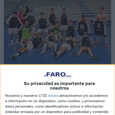
Fotos: Brooks Beall
Su privacidad es importante para
nosotros
Nosotros y nuestros 1733
socios
almacenamos y/o accedemos
El liderato ya es una cuestión imposible pero, con el
a información en un dispositivo, como cookies, y procesamos
Deportivo UA Ceutí
como sexto clasificado y los mismos
datos personales, como identificadores únicos e información
puntos que el quinto a falta de tres partidos, aún tiene
estándar enviada por un dispositivo para publicidad y contenido