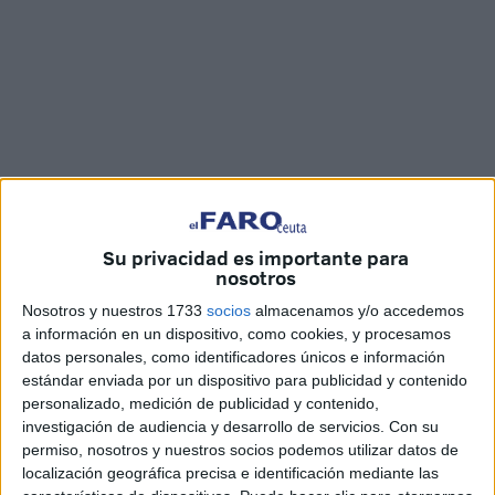
Imágenes: Jesús Galindo
Su privacidad es importante para
nosotros
Nosotros y nuestros 1733
socios
almacenamos y/o accedemos
a información en un dispositivo, como cookies, y procesamos
La Asociación ‘Síndrome de Down’ de Ceuta ha celebrado
datos personales, como identificadores únicos e información
estándar enviada por un dispositivo para publicidad y contenido
el día mundial con la colocación de un stand y la lectura
personalizado, medición de publicidad y contenido,
del manifiesto en la
Plaza de los Reyes
. También, los
investigación de audiencia y desarrollo de servicios.
Con su
usuarios más mayores se han atrevido con una coreografía
permiso, nosotros y nuestros socios podemos utilizar datos de
de la mano de sus profesionales, los que trabajan con
localización geográfica precisa e identificación mediante las