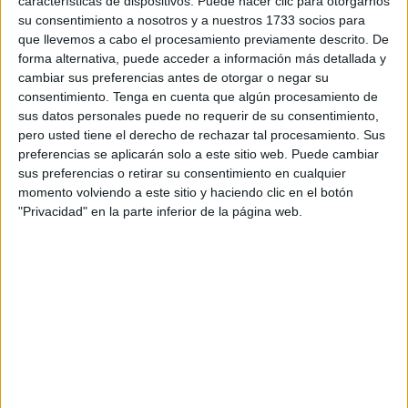
ellos día tras día, de lunes a viernes.
características de dispositivos. Puede hacer clic para otorgarnos
su consentimiento a nosotros y a nuestros 1733 socios para
Una mañana festiva en la que, además de dar las gracias
que llevemos a cabo el procesamiento previamente descrito. De
forma alternativa, puede acceder a información más detallada y
a todos los que apuestan por ellos, deja algunos tintes
cambiar sus preferencias antes de otorgar o negar su
más reivindicativos. “El tema de la inclusión ha ido
consentimiento.
Tenga en cuenta que algún procesamiento de
progresando, pero aún no alcanzamos las cotas que
sus datos personales puede no requerir de su consentimiento,
pensamos que tenemos que llegar”, comenta la
pero usted tiene el derecho de rechazar tal procesamiento. Sus
preferencias se aplicarán solo a este sitio web. Puede cambiar
coordinadora de Down Ceuta, Marina López. No obstante,
sus preferencias o retirar su consentimiento en cualquier
añade que “faltan medios para que se cumplan las leyes.
momento volviendo a este sitio y haciendo clic en el botón
Pedimos a las administraciones que se pongan a trabajar
"Privacidad" en la parte inferior de la página web.
para que no nos falte nada a nivel personal, profesional y
material porque aún vemos carencias en los centros
ordinarios, al igual que en los especiales”.
El mercado laboral fue otro asunto que salió a la palestra.
“Pedimos a los empresarios de Ceuta que nos abran las
puertas para que nuestros chicos puedan trabajar”. Estas
palabras de Marina López deja entrever que aún no se