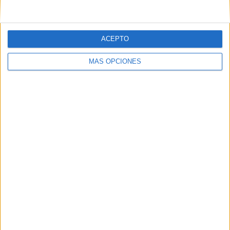
ACEPTO
MÁS OPCIONES
Tags:
Asociaciones
Plaza de los Reyes
Related
Posts
El Colegio de Médicos pide a Mónica
García medidas urgentes ante la
"catástrofe asistencial" en Ceuta
HACE 2 MINUTOS
AUME reclama preparación preventiva y
material para los militares destinados en
Ceuta