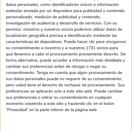
Una vivienda de 4 plantas que ha visto cómo las llamas
datos personales, como identificadores únicos e información
han destrozado dos salones de la parte baja. Por eso
estándar enviada por un dispositivo para publicidad y contenido
personalizado, medición de publicidad y contenido,
mismo, la actuación de los bomberos ha tenido que ser
investigación de audiencia y desarrollo de servicios.
Con su
ardua para intentar que las llamas no se propagaran a las
permiso, nosotros y nuestros socios podemos utilizar datos de
demás, tal y como han concretado fuentes oficiales.
localización geográfica precisa e identificación mediante las
características de dispositivos. Puede hacer clic para otorgarnos
Una actuación bastante importante, aunque a pesar de la
su consentimiento a nosotros y a nuestros 1731 socios para
rapidez con la que han podido controlar el incendio, no
que llevemos a cabo el procesamiento previamente descrito. De
forma alternativa, puede acceder a información más detallada y
han podido evitar que dos de los salones queden
cambiar sus preferencias antes de otorgar o negar su
totalmente quemados. Dos estancias del chalé de grandes
consentimiento.
Tenga en cuenta que algún procesamiento de
dimensiones que se han visto perjudicadas.
sus datos personales puede no requerir de su consentimiento,
pero usted tiene el derecho de rechazar tal procesamiento. Sus
preferencias se aplicarán solo a este sitio web. Puede cambiar
sus preferencias o retirar su consentimiento en cualquier
momento volviendo a este sitio y haciendo clic en el botón
"Privacidad" en la parte inferior de la página web.