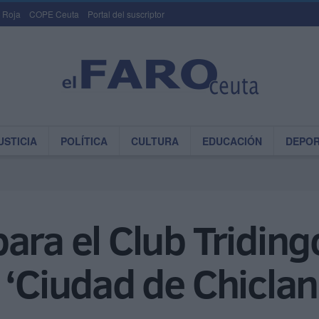
 Roja
COPE Ceuta
Portal del suscriptor
USTICIA
POLÍTICA
CULTURA
EDUCACIÓN
DEPO
ara el Club Triding
 ‘Ciudad de Chicla