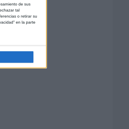
esamiento de sus
echazar tal
erencias o retirar su
vacidad" en la parte