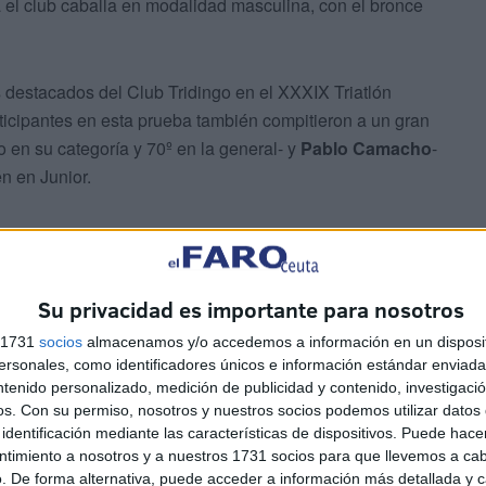
a el club caballa en modalidad masculina, con el bronce
 destacados del Club Tridingo en el XXXIX Triatlón
ticipantes en esta prueba también compitieron a un gran
to en su categoría y 70º en la general- y
Pablo Camacho
-
n en Junior.
Su privacidad es importante para nosotros
s 1731
socios
almacenamos y/o accedemos a información en un disposit
sonales, como identificadores únicos e información estándar enviada 
ntenido personalizado, medición de publicidad y contenido, investigaci
os.
Con su permiso, nosotros y nuestros socios podemos utilizar datos 
identificación mediante las características de dispositivos. Puede hacer
ntimiento a nosotros y a nuestros 1731 socios para que llevemos a ca
. De forma alternativa, puede acceder a información más detallada y 