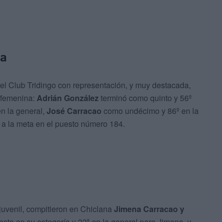
da
ó el Club Tridingo con representación, y muy destacada,
 femenina:
Adrián González
terminó como quinto y 56º
n la general,
José Carracao
como undécimo y 86º en la
 a la meta en el puesto número 184.
juvenil, compitieron en Chiclana
Jimena Carracao y
sto en su categoría y 22ª en la general para Jimena, y