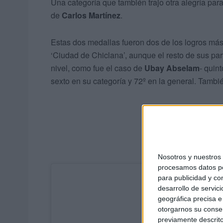
Una categoría que también trajo otra alegría par
de
Carlos Martínez
.
Estas dos medallas fueron dos de los logros más
‘Ciudad de Chiclana’, aunque el resto de sus par
nivel, como fue el caso de
Ubay Abselam
- quin
sexto en su categoría y 72º en la general. Tambié
Nosotros y nuestro
procesamos datos per
para publicidad y co
desarrollo de servici
geográfica precisa e 
otorgarnos su conse
previamente descrito