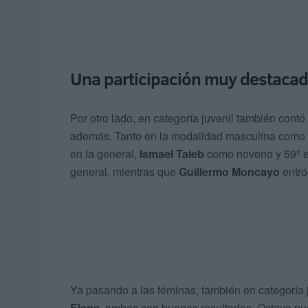
Una participación muy destaca
Por otro lado, en categoría juvenil también cont
además. Tanto en la modalidad masculina como
en la general,
Ismael Taieb
como noveno y 59º e
general, mientras que
Guillermo Moncayo
entró
Ya pasando a las féminas, también en categoría 
Elena
, ambas con buenos resultados. Octavo pue