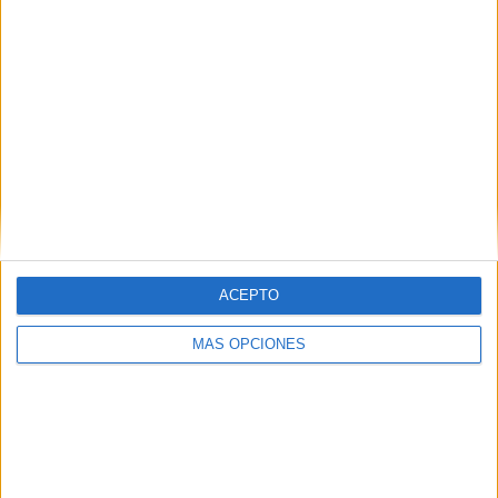
ACEPTO
MÁS OPCIONES
Posteriormente se procedió a inspeccionar la boya
comprobando como la misma se encontraba también
manipulada, conteniendo está en su interior hachís.