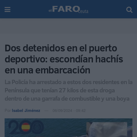
Dos detenidos en el puerto
deportivo: escondían hachís
en una embarcación
La Policía ha arrestado a estos dos residentes en la
Península que tenían 27 kilos de esta droga
dentro de una garrafa de combustible y una boya
Por
Isabel Jiménez
06/09/2024 - 09:42