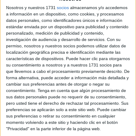
Lo curioso es que la droga estaba escondida dentro de
Nosotros y nuestros 1731
socios
almacenamos y/o accedemos
una boya y una garrafa de gasolina para intentar pasar
a información en un dispositivo, como cookies, y procesamos
datos personales, como identificadores únicos e información
desapercibido.
estándar enviada por un dispositivo para publicidad y contenido
personalizado, medición de publicidad y contenido,
La intervención se llevó a cabo cuando los agentes
investigación de audiencia y desarrollo de servicios.
Con su
estaban realizando labores de vigilancia en el puesto
permiso, nosotros y nuestros socios podemos utilizar datos de
ubicado en el puerto deportivo y procedieron a identificar a
localización geográfica precisa e identificación mediante las
dos varones a bordo de una
embarcación semirrígida
características de dispositivos. Puede hacer clic para otorgarnos
su consentimiento a nosotros y a nuestros 1731 socios para
con motor fuera borda.
que llevemos a cabo el procesamiento previamente descrito. De
forma alternativa, puede acceder a información más detallada y
cambiar sus preferencias antes de otorgar o negar su
consentimiento.
Tenga en cuenta que algún procesamiento de
sus datos personales puede no requerir de su consentimiento,
pero usted tiene el derecho de rechazar tal procesamiento. Sus
preferencias se aplicarán solo a este sitio web. Puede cambiar
sus preferencias o retirar su consentimiento en cualquier
momento volviendo a este sitio y haciendo clic en el botón
"Privacidad" en la parte inferior de la página web.