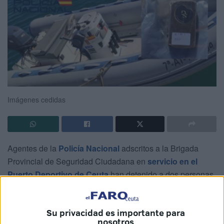
Imágenes cedidas
Agentes de la
Policía Nacional
adscritos a la Brigada
Provincial de Seguridad Ciudadana en
servicio en el
Puerto Deportivo de Ceuta
han detenido a dos personas
residentes en la Península por un delito de
tráfico de
drogas
. Se ha procedido al decomiso de una embarcación
Su privacidad es importante para
semirrígida y a la aprehensión de 27 kilos de hachís.
nosotros