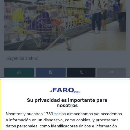
Imagen de archivo
La Semana Santa de Ceuta arrancó este pasado fin de
semana
despidiendo este mes de marzo y dando paso a
Su privacidad es importante para
una Semana Mayor de la que ya estamos disfrutando en
nosotros
las calles. Por delante, aún quedan
dos jornadas
Nosotros y nuestros 1733
socios
almacenamos y/o accedemos
festivas
, las del
Jueves Santo y Viernes Santo
, que se
a información en un dispositivo, como cookies, y procesamos
alargarán en un
puente
de cuatro días hasta el
Domingo
datos personales, como identificadores únicos e información