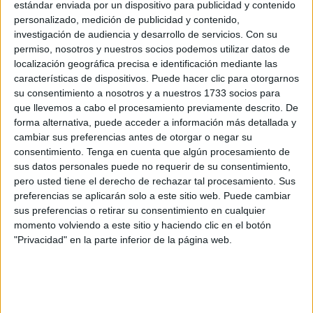
de Resurrección.
estándar enviada por un dispositivo para publicidad y contenido
personalizado, medición de publicidad y contenido,
Durante estos
días festivos de Semana Santa
, la mayoría
investigación de audiencia y desarrollo de servicios.
Con su
permiso, nosotros y nuestros socios podemos utilizar datos de
de los
supermercados
abrirán sus puertas, tanto el 2
localización geográfica precisa e identificación mediante las
como el 3 de abril, aunque con horarios especiales.
características de dispositivos. Puede hacer clic para otorgarnos
su consentimiento a nosotros y a nuestros 1733 socios para
Un calendario de apertura que permitirá ofrecer sus
que llevemos a cabo el procesamiento previamente descrito. De
servicios durante el Jueves Santo, Viernes Santo y
forma alternativa, puede acceder a información más detallada y
Domingo de Resurrección, es decir, durante todo el puente
cambiar sus preferencias antes de otorgar o negar su
de la Semana Santa, aunque no todos permanecerán
consentimiento.
Tenga en cuenta que algún procesamiento de
sus datos personales puede no requerir de su consentimiento,
abiertos.
pero usted tiene el derecho de rechazar tal procesamiento. Sus
preferencias se aplicarán solo a este sitio web. Puede cambiar
Si tiene que hacer la
compra
en estos días,
El Faro de
sus preferencias o retirar su consentimiento en cualquier
Ceuta
le ofrece un listado de los principales
momento volviendo a este sitio y haciendo clic en el botón
supermercados que abrirán este puente.
"Privacidad" en la parte inferior de la página web.
Mercadona
Mercadona
permanecerá cerrado tanto el Jueves y