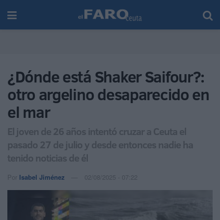
¿Dónde está Shaker Saifour?:
otro argelino desaparecido en
el mar
El joven de 26 años intentó cruzar a Ceuta el
pasado 27 de julio y desde entonces nadie ha
tenido noticias de él
Por
Isabel Jiménez
02/08/2025 - 07:22