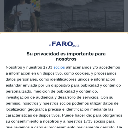
Su privacidad es importante para
nosotros
Nosotros y nuestros 1733
socios
almacenamos y/o accedemos
Imagen cedida
a información en un dispositivo, como cookies, y procesamos
datos personales, como identificadores únicos e información
estándar enviada por un dispositivo para publicidad y contenido
personalizado, medición de publicidad y contenido,
Nombre: Shaker Saifour. Edad: 26 años. Nacionalidad:
investigación de audiencia y desarrollo de servicios.
Con su
permiso, nosotros y nuestros socios podemos utilizar datos de
argelino
. Estos son los datos de otro joven que pasa a
localización geográfica precisa e identificación mediante las
alargar aún más la extensa lista de
personas a las que se
características de dispositivos. Puede hacer clic para otorgarnos
les pierde el rastro
en su intento por cruzar a Ceuta
su consentimiento a nosotros y a nuestros 1733 socios para
desde el vecino país
, en una peligrosa ruta que se ha
que llevemos a cabo el procesamiento previamente descrito. De