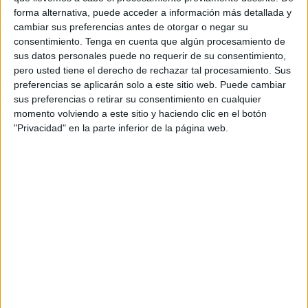
forma alternativa, puede acceder a información más detallada y
cobrado unas cuantas vidas y que ha dejado a muchas
cambiar sus preferencias antes de otorgar o negar su
familias con grandes incógnitas.
consentimiento.
Tenga en cuenta que algún procesamiento de
sus datos personales puede no requerir de su consentimiento,
El llamamiento desesperado
lo hace su amigo Ismail
pero usted tiene el derecho de rechazar tal procesamiento. Sus
Majitna
, con quien emprendió una travesía que no terminó
preferencias se aplicarán solo a este sitio web. Puede cambiar
como lo tenían planeado.
Uno de los jóvenes fue
sus preferencias o retirar su consentimiento en cualquier
momento volviendo a este sitio y haciendo clic en el botón
interceptado por la Marina Real marroquí y el otro está
"Privacidad" en la parte inferior de la página web.
en paradero desconocido.
Salida desde Castillejos
Castillejos fue el lugar de encuentro
de estos dos
argelinos con un plan en común: entrar a España.
Shaker
Saifour llegó en avión desde Túnez a Marruecos
. La
partida fue el pasado 27 de julio, a las seis de la tarde, ese
fue el último día en el que la familia de Shaker tuvo
información sobre él.