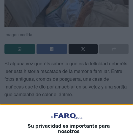
Imagen cedida
Si alguna vez queréis saber lo que es la felicidad deberéis
leer esta historia rescatada de la memoria familiar. Entre
fotos antiguas, cromos de posguerra, una casa de
muñecas que le dio por amueblar en su vejez y una sortija
que cambiaba de color el ánimo.
Aquella sortija misteriosa me hizo visualizar una revista de
compras por correo, a la que mi tía era tan aficionada, que
ofrecía a sus ingenuos clientes productos mágicos:
Su privacidad es importante para
jabones, peines, botones que no se descosían, auriculares
nosotros