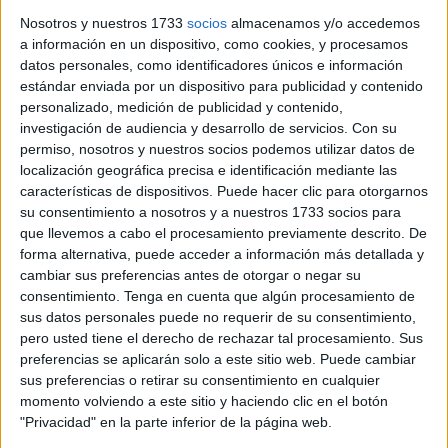
para espiar las conversaciones de otra habitación,
Nosotros y nuestros 1733
socios
almacenamos y/o accedemos
maquinas de palomitas de todos los sabores y alpiste para
a información en un dispositivo, como cookies, y procesamos
hacer cantar a los canarios como si fueran La mismísima
datos personales, como identificadores únicos e información
estándar enviada por un dispositivo para publicidad y contenido
Monserrat Caballé.
personalizado, medición de publicidad y contenido,
investigación de audiencia y desarrollo de servicios.
Con su
Adelita Torregrosa se pirraba por estos pedidos y, mientras
permiso, nosotros y nuestros socios podemos utilizar datos de
llegaban a casa, especulábamos sobre la sorpresa del
localización geográfica precisa e identificación mediante las
mes. De todos ellos el más curioso resultó ser unos polvos
características de dispositivos. Puede hacer clic para otorgarnos
que una vez metidos en agua y pasadas dos semanas, se
su consentimiento a nosotros y a nuestros 1733 socios para
que llevemos a cabo el procesamiento previamente descrito. De
convertirían en caballitos de mar con la capacidad de
forma alternativa, puede acceder a información más detallada y
hacer cabriolas, cabalgar en el agua, dar volteretas,
cambiar sus preferencias antes de otorgar o negar su
saludar a los espectadores tras el cristal; menos tocar la
consentimiento.
Tenga en cuenta que algún procesamiento de
guitarra o cantar " mi carro me lo robaron" poseían
sus datos personales puede no requerir de su consentimiento,
pero usted tiene el derecho de rechazar tal procesamiento. Sus
capacidades casi infinitas. Todos los días, después del
preferencias se aplicarán solo a este sitio web. Puede cambiar
cole, una caterva de niños: los hijos de mi tía, los primos,
sus preferencias o retirar su consentimiento en cualquier
los churumbeles de los vecinos, amigos y cualquiera que
momento volviendo a este sitio y haciendo clic en el botón
entrará por la puerta de la calle Ramón y Cajal,
"Privacidad" en la parte inferior de la página web.
pasábamos horas y horas esperando la eclosión de esos