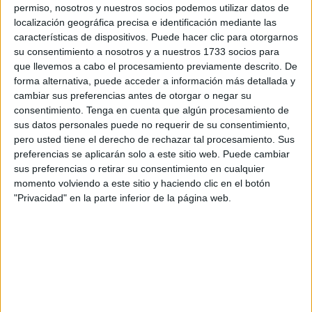
celebración de sus Cultos, que se han desarrollado a lo
permiso, nosotros y nuestros socios podemos utilizar datos de
largo de esta semana y que consistían en un Solemne
localización geográfica precisa e identificación mediante las
Triduo.
características de dispositivos. Puede hacer clic para otorgarnos
su consentimiento a nosotros y a nuestros 1733 socios para
Muchos han sido los hermanos y devotos que se han
que llevemos a cabo el procesamiento previamente descrito. De
forma alternativa, puede acceder a información más detallada y
acercado en la mañana de este 19 de marzo hasta la
cambiar sus preferencias antes de otorgar o negar su
parroquia del
barrio de Villajovita
para presentar sus
consentimiento.
Tenga en cuenta que algún procesamiento de
respetos hacia la imagen de Nuestro Padre Jesús Caído,
sus datos personales puede no requerir de su consentimiento,
que procesiona, junto a la Virgen Santísima de la
pero usted tiene el derecho de rechazar tal procesamiento. Sus
preferencias se aplicarán solo a este sitio web. Puede cambiar
Amargura, todos los
Miércoles Santos
por las calles de la
sus preferencias o retirar su consentimiento en cualquier
ciudad autónoma hasta la
Catedral
.
momento volviendo a este sitio y haciendo clic en el botón
"Privacidad" en la parte inferior de la página web.
Además, la Hermandad ha colocado a la salida del templo
una mesa en la que los fieles y devotos pudieron adquirir
diferentes recuerdos de la corporación, como estampitas,
llaveros, pulseras o incienso.
Desarrollo de los Cultos