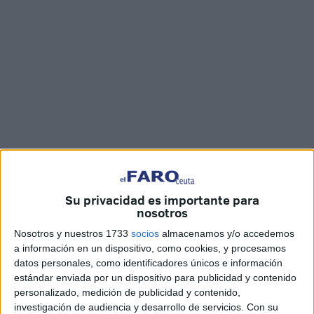
Fotos y vídeo: Joaquín Viera
Su privacidad es importante para
nosotros
La imagen Titular Cristífera de la
Hermandad de Nuestro
Nosotros y nuestros 1733
socios
almacenamos y/o accedemos
Padre Jesús Caído
y la Virgen Santísima de la Amargura
a información en un dispositivo, como cookies, y procesamos
ha permanecido este domingo expuesta en Devoto
datos personales, como identificadores únicos e información
estándar enviada por un dispositivo para publicidad y contenido
Besamanos, en la sede canónica de la corporación, la
personalizado, medición de publicidad y contenido,
parroquia de San Juan de Dios de Ceuta, con motivo de la
investigación de audiencia y desarrollo de servicios.
Con su