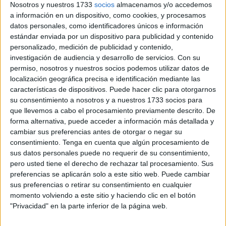
estado acompañada al toque por Domingo Rubichi.
Nosotros y nuestros 1733
socios
almacenamos y/o accedemos
a información en un dispositivo, como cookies, y procesamos
La cita ha tenido lugar en la sede de la
Tertulia Flamenca
,
datos personales, como identificadores únicos e información
donde han sido muchas las personas que se han reunido
estándar enviada por un dispositivo para publicidad y contenido
personalizado, medición de publicidad y contenido,
para disfrutar de esta gran artista en directo. Aunque eso
investigación de audiencia y desarrollo de servicios.
Con su
no ha sido todo. Antes de su actuación,
Manuel Martín
permiso, nosotros y nuestros socios podemos utilizar datos de
Martín ha ofrecido una conferencia en torno a esta
localización geográfica precisa e identificación mediante las
mujer.
características de dispositivos. Puede hacer clic para otorgarnos
su consentimiento a nosotros y a nuestros 1733 socios para
Bajo el título ‘Dolores Agujetas en la raíz del grito’, Martín
que llevemos a cabo el procesamiento previamente descrito. De
forma alternativa, puede acceder a información más detallada y
ha hecho un recorrido por el árbol genealógico de la artista
cambiar sus preferencias antes de otorgar o negar su
porque, tal y como ha contado, “
yo conocí a sus
consentimiento.
Tenga en cuenta que algún procesamiento de
antecesores. Conocí al abuelo paterno, Agujeta el
sus datos personales puede no requerir de su consentimiento,
viejo; a su padre, Agujeta de Jerez; y ahora a su hija
, y
pero usted tiene el derecho de rechazar tal procesamiento. Sus
voy a hacer una retrospectiva de mi vivencia con el abuelo
preferencias se aplicarán solo a este sitio web. Puede cambiar
sus preferencias o retirar su consentimiento en cualquier
paterno”.
momento volviendo a este sitio y haciendo clic en el botón
"Privacidad" en la parte inferior de la página web.
Así, pasando de abuelo a hijo llegará hasta Dolores ‘La
Agujetas’ para situarla “en el contexto de lo que tenemos