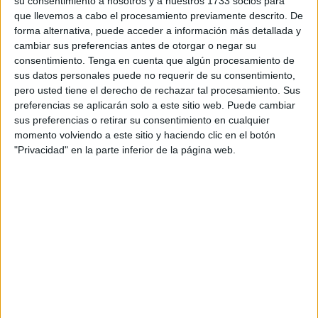
su consentimiento a nosotros y a nuestros 1733 socios para
Rodríguez Díaz, de la Facultad de Enfermería de Ceuta,
que llevemos a cabo el procesamiento previamente descrito. De
con el
premio
‘In memoriam, Prof. Martín Farfán’ 2023.
forma alternativa, puede acceder a información más detallada y
cambiar sus preferencias antes de otorgar o negar su
Estos tres
docentes
han sido galardonados por su trabajo
consentimiento.
Tenga en cuenta que algún procesamiento de
titulado ‘Riesgos maternos y fetales del parto vaginal
sus datos personales puede no requerir de su consentimiento,
planificado en presentación podálica frente a la cesárea
pero usted tiene el derecho de rechazar tal procesamiento. Sus
preferencias se aplicarán solo a este sitio web. Puede cambiar
planificada para el
parto a término en presentación
sus preferencias o retirar su consentimiento en cualquier
podálica’ (de nalgas)
.
momento volviendo a este sitio y haciendo clic en el botón
"Privacidad" en la parte inferior de la página web.
Este trabajo está firmado por el doctor Francisco Javier
Fernández Carrasco, la doctora Delia Cristóbal Cañadas,
el doctor Juan Gómez Salgado, la doctora Juana María
Vázquez Lara,
el doctor Luciano Rodríguez Díaz
y el
doctor Tesifón Parrón Carreño.
Todo el equipo de investigación se declara muy contento
por este reconocimiento de la Real Academia de Medicina
y Cirugía de Cádiz.