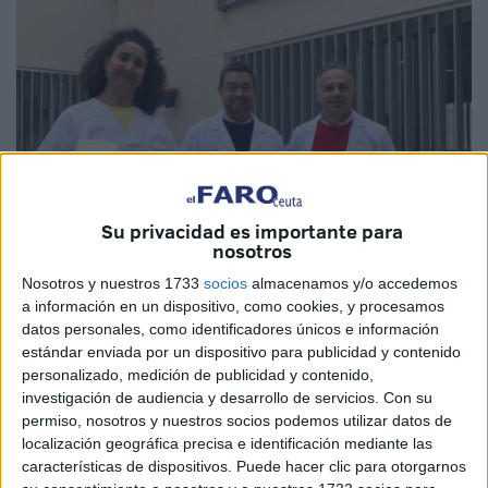
Su privacidad es importante para
nosotros
Nosotros y nuestros 1733
socios
almacenamos y/o accedemos
Imagen cedida
a información en un dispositivo, como cookies, y procesamos
datos personales, como identificadores únicos e información
estándar enviada por un dispositivo para publicidad y contenido
personalizado, medición de publicidad y contenido,
investigación de audiencia y desarrollo de servicios.
Con su
La
Real Academia de Medicina
y Cirugía de Cádiz ha
permiso, nosotros y nuestros socios podemos utilizar datos de
distinguido a los doctores en
Enfermería
Francisco Javier
localización geográfica precisa e identificación mediante las
Fernández Carrasco, Juana María Vázquez Lara y Luciano
características de dispositivos. Puede hacer clic para otorgarnos