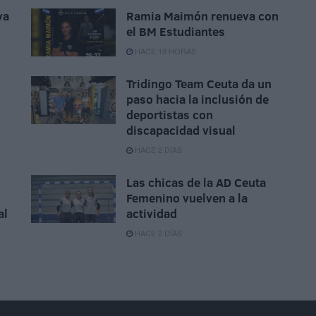
va
Ramia Maimón renueva con
el BM Estudiantes
HACE 19 HORAS
Tridingo Team Ceuta da un
paso hacia la inclusión de
deportistas con
discapacidad visual
HACE 2 DÍAS
Las chicas de la AD Ceuta
Femenino vuelven a la
al
actividad
HACE 2 DÍAS