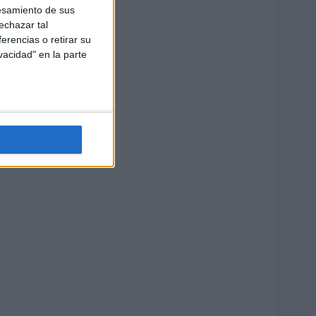
esamiento de sus
echazar tal
erencias o retirar su
vacidad" en la parte