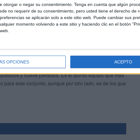
as y que no están cerca de Ceuta, con el hándicap del
e otorgar o negar su consentimiento.
Tenga en cuenta que algún proc
de no requerir de su consentimiento, pero usted tiene el derecho de r
referencias se aplicarán solo a este sitio web. Puede cambiar sus pref
alquier momento volviendo a este sitio y haciendo clic en el botón "Pri
 web.
ÁS OPCIONES
ACEPTO
 sabe reponerse en situaciones complicadas. El balance
mpatados y nueve perdidos. Es el quinto equipo que más
no para este conjunto, aunque por otro lado, es de los que