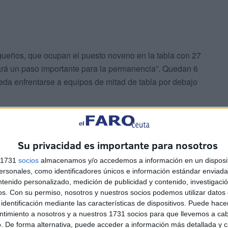
gueños, que ocupan el puesto noveno en la tabla con 27
ará un paso importante para la permanencia”. Quedan 6
ueda enfrentarse a equipos de mitad de tabla por debajo
Su privacidad es importante para nosotros
s 1731
socios
almacenamos y/o accedemos a información en un disposit
sonales, como identificadores únicos e información estándar enviada 
s para el conjunto de Sergio Bermúdez “no están siendo
ntenido personalizado, medición de publicidad y contenido, investigaci
os.
Con su permiso, nosotros y nuestros socios podemos utilizar datos 
 haciendo las cosas bien” declara el entrenador.
identificación mediante las características de dispositivos. Puede hacer
ntimiento a nosotros y a nuestros 1731 socios para que llevemos a ca
ue está encuadrado este equipo el Deportivo Unión
. De forma alternativa, puede acceder a información más detallada y 