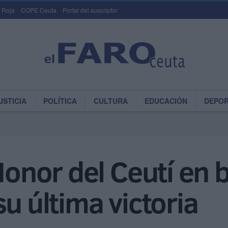
 Roja
COPE Ceuta
Portal del suscriptor
USTICIA
POLÍTICA
CULTURA
EDUCACIÓN
DEPO
 Honor del Ceutí en
u última victoria