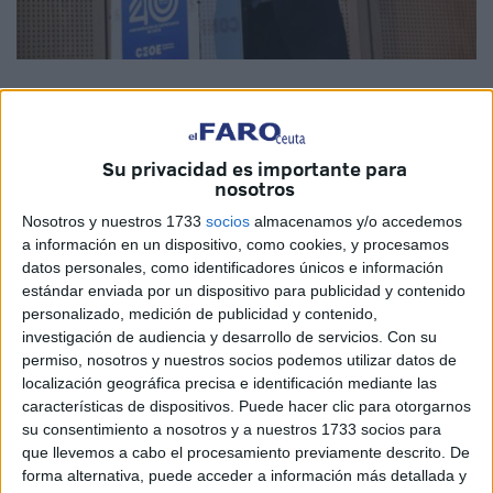
Campos ha destacado que, “desde sus inicios, ha jugado
un papel decisivo en la creación de políticas que
favorezcan el emprendimiento, la creación de
empleo
y el
Su privacidad es importante para
fortalecimiento del sector privado en Ceuta”.
nosotros
Nosotros y nuestros 1733
socios
almacenamos y/o accedemos
Ha hablado de la importancia de la visita de Adolfo
a información en un dispositivo, como cookies, y procesamos
Suárez, en 1976, y ha hablado de una frase que le quedó
datos personales, como identificadores únicos e información
en su mente para toda la vida. “No podemos entrar en la
estándar enviada por un dispositivo para publicidad y contenido
OTAN a cualquier precio”.
personalizado, medición de publicidad y contenido,
investigación de audiencia y desarrollo de servicios.
Con su
La Federación de Comercio de Ceuta se creó en 1979 por
permiso, nosotros y nuestros socios podemos utilizar datos de
localización geográfica precisa e identificación mediante las
la presión de un convenio colectivo de comercio. De ese
características de dispositivos. Puede hacer clic para otorgarnos
aspecto, han enseñado una fotografía de la firma.
su consentimiento a nosotros y a nuestros 1733 socios para
que llevemos a cabo el procesamiento previamente descrito. De
“Naturalmente hubo presiones y una de ellas fue poner mi
forma alternativa, puede acceder a información más detallada y
nombre en la carretera llamándome pesetero”, ha