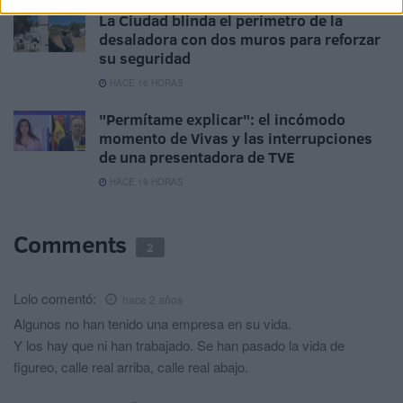
La Ciudad blinda el perímetro de la
desaladora con dos muros para reforzar
su seguridad
HACE 16 HORAS
"Permítame explicar": el incómodo
momento de Vivas y las interrupciones
de una presentadora de TVE
HACE 19 HORAS
Comments
2
Lolo
comentó:
hace 2 años
Algunos no han tenido una empresa en su vida.
Y los hay que ni han trabajado. Se han pasado la vida de
figureo, calle real arriba, calle real abajo.