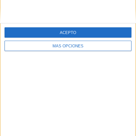
Vivas destaca la importancia de este
aniversario
ACEPTO
MÁS OPCIONES
El presidente de la
Ciudad
, Juan Vivas, ha querido en
primer lugar felicitar este aniversario y ha destacado la