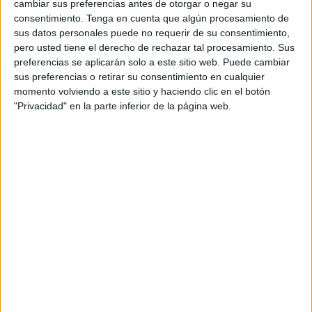
cambiar sus preferencias antes de otorgar o negar su
señalado entre risas.
consentimiento.
Tenga en cuenta que algún procesamiento de
sus datos personales puede no requerir de su consentimiento,
En este recorrido, ha hablado de querer entrar en
pero usted tiene el derecho de rechazar tal procesamiento. Sus
Andalucía en 1982, algo que no se pudo llevar a cabo. “En
preferencias se aplicarán solo a este sitio web. Puede cambiar
sus preferencias o retirar su consentimiento en cualquier
ese mismo año hubo un boom del bazar. Muchas tiendas
momento volviendo a este sitio y haciendo clic en el botón
que vendían televisores, radios… Venían en el barco
"Privacidad" en la parte inferior de la página web.
muchísimas personas. Nadie se iba sin su paraguas, ni el
queso de bola”.
España entra en la OTAN y “nos dejan fuera del paraguas
protector”. “Ya lo avisó Suárez en su visita años atrás a
Ceuta”.
En el año 83 se constituye “por fin” la Confederación de
Empresarios. “En Ceuta se presenta a las elecciones de la
Cámara de Comercio, me presenté y salí como su
presidente. Vino bien para unir los presupuestos con la
Confederación”.