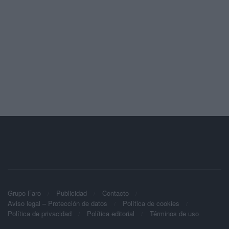
Grupo Faro
Publicidad
Contacto
Aviso legal – Protección de datos
Política de cookies
Política de privacidad
Política editorial
Términos de uso