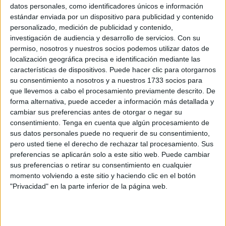
datos personales, como identificadores únicos e información
En un principio la carrera más corta es de 20 km, aunque
estándar enviada por un dispositivo para publicidad y contenido
en 2023 fue aproximadamente de unos 20,4 km. Este año
personalizado, medición de publicidad y contenido,
ha habido un cambio en el recorrido y en vez de rodear
la
investigación de audiencia y desarrollo de servicios.
Con su
permiso, nosotros y nuestros socios podemos utilizar datos de
fortaleza del Hacho
se atraviesa, eso ha provocado que
localización geográfica precisa e identificación mediante las
la distancia sea menor este año.
características de dispositivos. Puede hacer clic para otorgarnos
su consentimiento a nosotros y a nuestros 1733 socios para
La situación parece que no debería influir
en los
que llevemos a cabo el procesamiento previamente descrito. De
deportistas
, pero sí que lo hace porque esa era una parte
forma alternativa, puede acceder a información más detallada y
dura que además hacía que hubiera atascos de personas,
cambiar sus preferencias antes de otorgar o negar su
consentimiento.
Tenga en cuenta que algún procesamiento de
por la gran afluencia de la prueba.
sus datos personales puede no requerir de su consentimiento,
pero usted tiene el derecho de rechazar tal procesamiento. Sus
Ese aspecto lo consideró perfectamente la organización
preferencias se aplicarán solo a este sitio web. Puede cambiar
de la ‘Cuna de la Legión’ y por tanto habilitó la posibilidad
sus preferencias o retirar su consentimiento en cualquier
de atravesar la fortaleza, este año se entraba por la puerta
momento volviendo a este sitio y haciendo clic en el botón
principal y se salía por la de atrás, sin tener que rodearla
"Privacidad" en la parte inferior de la página web.
como se hacía el año pasado. Eso hizo que la distancia no
fuera la misma que en 2023.