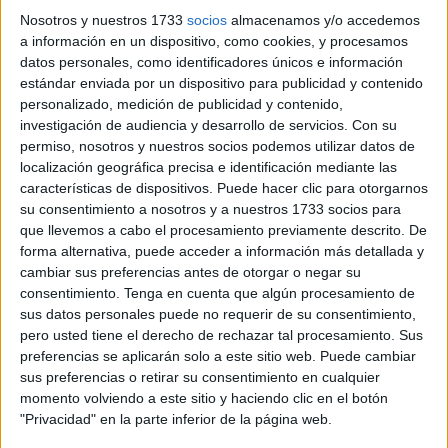
han aumentado desde que se conociera que el país sería
Nosotros y nuestros 1733
socios
almacenamos y/o accedemos
una de las sedes del
Mundial de Fútbol 2030
.
a información en un dispositivo, como cookies, y procesamos
datos personales, como identificadores únicos e información
La International Animal Coalition explica que si bien no es
estándar enviada por un dispositivo para publicidad y contenido
personalizado, medición de publicidad y contenido,
una situación nueva, señalando que “cada año se matan
investigación de audiencia y desarrollo de servicios.
Con su
en Marruecos 300.000 perros callejeros”, explican que
permiso, nosotros y nuestros socios podemos utilizar datos de
desde que la FIFA anunció que el país sería coanfitrión de
localización geográfica precisa e identificación mediante las
la
Copa Mundial de 2030
junto con España y Portugal,
características de dispositivos. Puede hacer clic para otorgarnos
su consentimiento a nosotros y a nuestros 1733 socios para
“las matanzas inhumanas y bárbaras han aumentado”.
que llevemos a cabo el procesamiento previamente descrito. De
forma alternativa, puede acceder a información más detallada y
La coalición relata que estos perros “son disparados y
cambiar sus preferencias antes de otorgar o negar su
envenenados, provocando una muerte dolorosa y
consentimiento.
Tenga en cuenta que algún procesamiento de
prolongada”. Pero también “atrapados con instrumentos
sus datos personales puede no requerir de su consentimiento,
parecidos a pinzas, que tienen un doloroso efecto
pero usted tiene el derecho de rechazar tal procesamiento. Sus
preferencias se aplicarán solo a este sitio web. Puede cambiar
debilitante, antes de ser arrojados a vehículos con otros
sus preferencias o retirar su consentimiento en cualquier
animales aterrorizados”.
momento volviendo a este sitio y haciendo clic en el botón
"Privacidad" en la parte inferior de la página web.