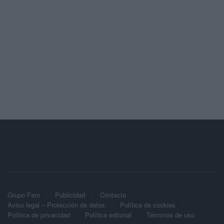
Grupo Faro
Publicidad
Contacto
Aviso legal – Protección de datos
Política de cookies
Política de privacidad
Política editorial
Términos de uso