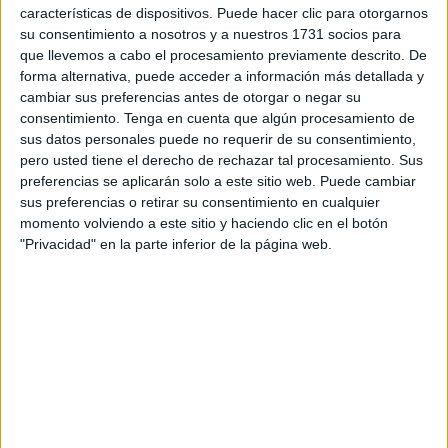
La reunión se ha desarrollado en la Sala Isidro Jarque del
características de dispositivos. Puede hacer clic para otorgarnos
su consentimiento a nosotros y a nuestros 1731 socios para
Palacio de la Asamblea y en ella han participado también
que llevemos a cabo el procesamiento previamente descrito. De
la vicepresidenta segunda y consejera de Hacienda,
forma alternativa, puede acceder a información más detallada y
Transición Económica y Transformación Digital, Kissy
cambiar sus preferencias antes de otorgar o negar su
Chandiramani; el director gerente de Servicios Tributarios,
consentimiento.
Tenga en cuenta que algún procesamiento de
Enrique Reyes; y el director de Gabinete de la
sus datos personales puede no requerir de su consentimiento,
pero usted tiene el derecho de rechazar tal procesamiento. Sus
Presidencia, Pablo García Pacios.
preferencias se aplicarán solo a este sitio web. Puede cambiar
sus preferencias o retirar su consentimiento en cualquier
Durante la jornada Bet On Ceuta, organizada para analizar
momento volviendo a este sitio y haciendo clic en el botón
la evolución y las perspectivas del
sector del juego
"Privacidad" en la parte inferior de la página web.
online
y su contribución al desarrollo económico de la
ciudad, Mikel Arana intervendrá con la ponencia 'Hacia un
entorno del juego seguro en España: medidas para
impulsarlo. Una ponencia clave para entender el futuro
regulatorio del sector'.
Un encuentro importante