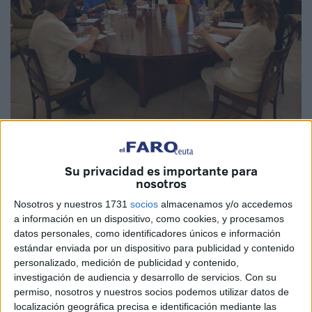
Imágenes cedidas
Su privacidad es importante para
nosotros
Nosotros y nuestros 1731
socios
almacenamos y/o accedemos
El presidente de la Ciudad, Juan Vivas, ha mantenido esta
a información en un dispositivo, como cookies, y procesamos
datos personales, como identificadores únicos e información
tarde un encuentro institucional con el
director general de
estándar enviada por un dispositivo para publicidad y contenido
Ordenación del Juego, Mikel Arana
, con motivo de su
personalizado, medición de publicidad y contenido,
participación en
la jornada Bet On Ceuta
, que se
investigación de audiencia y desarrollo de servicios.
Con su
celebrará este jueves en el Teatro Auditorio del Revellín.
permiso, nosotros y nuestros socios podemos utilizar datos de
localización geográfica precisa e identificación mediante las