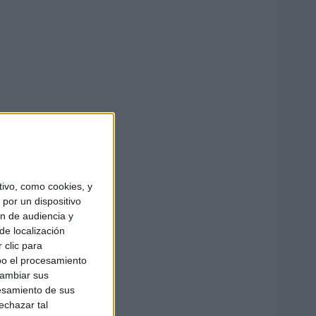
ivo, como cookies, y
por un dispositivo
ón de audiencia y
de localización
 clic para
bo el procesamiento
cambiar sus
esamiento de sus
echazar tal