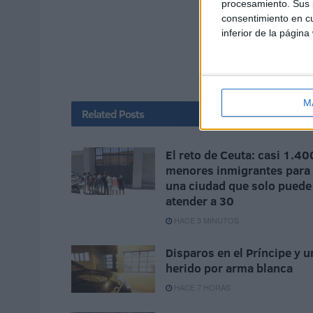
procesamiento. Sus p
consentimiento en cu
inferior de la página
M
Related
Posts
El reto de Ceuta: casi 1.40
menores inmigrantes para
una ciudad que solo puede
atender a 30
HACE 3 MINUTOS
Disparos en el Príncipe y u
herido por arma blanca
HACE 7 HORAS