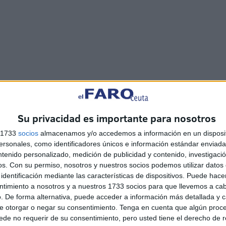
s que una manifestación de educación y de cortesía, es la
Su privacidad es importante para nosotros
 la autenticidad personal. Ceferino revela el equilibrio
s 1733
socios
almacenamos y/o accedemos a información en un disposit
definían al “caballero” o, exactamente, los valores
sonales, como identificadores únicos e información estándar enviada 
quienes presumen de malos modos, de agresividad o de
ntenido personalizado, medición de publicidad y contenido, investigaci
 confiese que a mí me llaman la atención quienes –como
os.
Con su permiso, nosotros y nuestros socios podemos utilizar datos 
identificación mediante las características de dispositivos. Puede hacer
asar desapercibidas y que, en mi opinión, son muy
ntimiento a nosotros y a nuestros 1733 socios para que llevemos a ca
e, sin llamar la atención sobre ellas mismas, nos tratan
. De forma alternativa, puede acceder a información más detallada y 
e otorgar o negar su consentimiento.
Tenga en cuenta que algún proc
de no requerir de su consentimiento, pero usted tiene el derecho de r