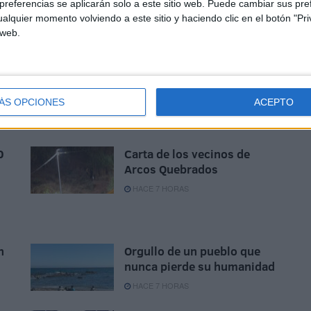
referencias se aplicarán solo a este sitio web. Puede cambiar sus pref
alquier momento volviendo a este sitio y haciendo clic en el botón "Pri
 web.
ÁS OPCIONES
ACEPTO
0
Carta de los vecinos de
Arcos Quebrados
HACE 7 HORAS
n
Orgullo de un pueblo que
nunca pierde su humanidad
HACE 7 HORAS