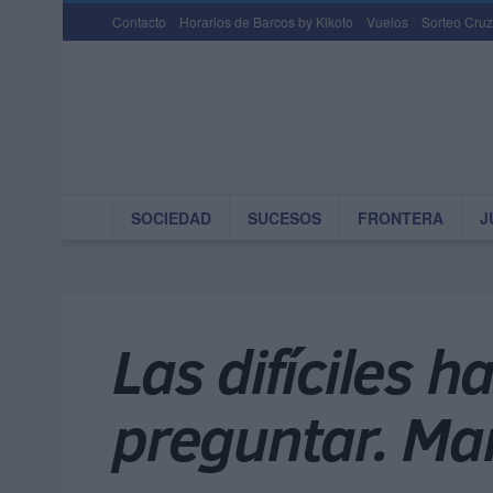
Contacto
Horarios de Barcos by Kikoto
Vuelos
Sorteo Cruz
SOCIEDAD
SUCESOS
FRONTERA
J
Las difíciles 
preguntar. Ma