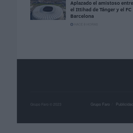
Aplazado el amistoso entr
el Ittihad de Tánger y el FC
Barcelona
HACE 8 HORAS
Grupo Faro
Publicida
Grupo Faro © 2023