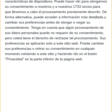
características de dispositivos. Puede hacer clic para otorgarnos
El agente sufrió heridas leves, pero uno de sus
su consentimiento a nosotros y a nuestros 1733 socios para
compañeros terminó en la UCI. Este policía estuvo
que llevemos a cabo el procesamiento previamente descrito. De
trabajando en varias unidades en Ceuta hasta que fue
forma alternativa, puede acceder a información más detallada y
cambiar sus preferencias antes de otorgar o negar su
trasladado a la Península. Las investigaciones
consentimiento.
Tenga en cuenta que algún procesamiento de
comenzaron nada más producirse los hechos.
sus datos personales puede no requerir de su consentimiento,
Investigaciones que han culminado con
esta gran
pero usted tiene el derecho de rechazar tal procesamiento. Sus
operación tanto en Sevilla como en Málaga.
preferencias se aplicarán solo a este sitio web. Puede cambiar
sus preferencias o retirar su consentimiento en cualquier
La actuación es contra los presuntos responsables del
momento volviendo a este sitio y haciendo clic en el botón
"Privacidad" en la parte inferior de la página web.
tiroteo
y en la misma han participado
250 policías
y se ha
saldado hasta el momento con diez detenidos, entre los
que se encuentran los presuntos autores de los disparos a
los agentes, arrestados en las localidades malagueñas de
Mijas y Marbella.
La investigación continúa abierta y
no se descartan
nuevos arrestos
, según informa la Policía Nacional en un
comunicado.