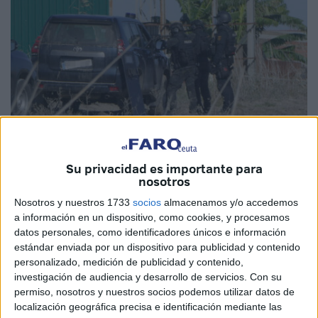
EFE
Su privacidad es importante para
nosotros
Nosotros y nuestros 1733
socios
almacenamos y/o accedemos
a información en un dispositivo, como cookies, y procesamos
datos personales, como identificadores únicos e información
Todo llega. También las detenciones. En noviembre del
estándar enviada por un dispositivo para publicidad y contenido
pasado año,
tres policías nacionales,
uno de ellos de
personalizado, medición de publicidad y contenido,
investigación de audiencia y desarrollo de servicios.
Con su
Ceuta
, resultaron
heridos en un tiroteo de narcos
en Isla
permiso, nosotros y nuestros socios podemos utilizar datos de
Mayor (Sevilla).
localización geográfica precisa e identificación mediante las