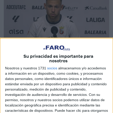
Su privacidad es importante para
nosotros
Foto: Juan Zaldívar
Nosotros y nuestros 1731
socios
almacenamos y/o accedemos
a información en un dispositivo, como cookies, y procesamos
datos personales, como identificadores únicos e información
estándar enviada por un dispositivo para publicidad y contenido
Casi un mes después volvió a aparecer
Diego González
personalizado, medición de publicidad y contenido,
con la
AD Ceuta
. Al central le tocó una papeleta
investigación de audiencia y desarrollo de servicios.
Con su
complicada
en el día de su regreso
. Suplir a Carlos
permiso, nosotros y nuestros socios podemos utilizar datos de
Redruello ‘Redru’, en una posición poco habitual para un
localización geográfica precisa e identificación mediante las
características de dispositivos. Puede hacer clic para otorgarnos
futbolista acostumbrado esta temporada a acompañar a