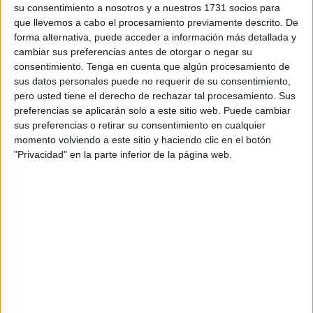
su consentimiento a nosotros y a nuestros 1731 socios para
Carlos Hernández en el centro de la defensa: la de lateral
que llevemos a cabo el procesamiento previamente descrito. De
izquierdo.
forma alternativa, puede acceder a información más detallada y
cambiar sus preferencias antes de otorgar o negar su
“
Me he encontrado bien, en una posición poco habitual
consentimiento.
Tenga en cuenta que algún procesamiento de
para mí pero ya conocida
. Sí que es cierto que
sus datos personales puede no requerir de su consentimiento,
pero usted tiene el derecho de rechazar tal procesamiento. Sus
físicamente me ha costado un poco por la exigencia del
preferencias se aplicarán solo a este sitio web. Puede cambiar
partido, el calor y también por llevar unas semanas parado,
sus preferencias o retirar su consentimiento en cualquier
pero creo que me he adaptado bien al partido y, sobre
momento volviendo a este sitio y haciendo clic en el botón
todo,
poner a disposición del equipo toda la
"Privacidad" en la parte inferior de la página web.
competitividad posible, y poder ayudar
”, comenzó
diciendo Diego González en la rueda de prensa posterior
al partido contra el
CD Castellón
.
El momento de Diego González
La ausencia de ‘Redru’ en el encuentro se hizo notar a
partir del momento en el que tuvo que marcharse