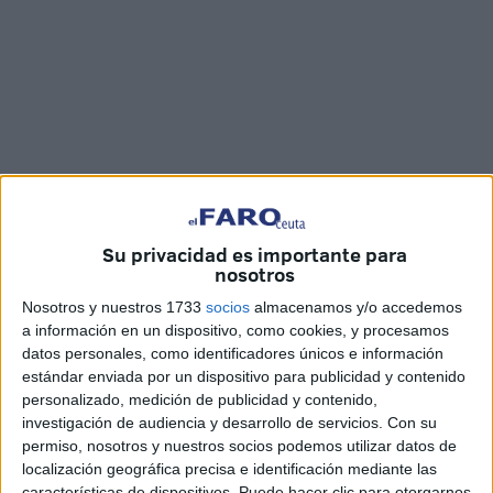
Su privacidad es importante para
Imágenes: Juan Mosquera
nosotros
Nosotros y nuestros 1733
socios
almacenamos y/o accedemos
a información en un dispositivo, como cookies, y procesamos
datos personales, como identificadores únicos e información
La piscina del complejo deportivo '
Díaz-Flor
', en Ceuta, ha
estándar enviada por un dispositivo para publicidad y contenido
acogido el inicio del XXXI
Campeonato de España de
personalizado, medición de publicidad y contenido,
Salvamento y Socorrismo
por comunidades autónomas
investigación de audiencia y desarrollo de servicios.
Con su
permiso, nosotros y nuestros socios podemos utilizar datos de
Absoluto y el III Campeonato por Comunidades
localización geográfica precisa e identificación mediante las
Autónomas en categoría cadete.
características de dispositivos. Puede hacer clic para otorgarnos