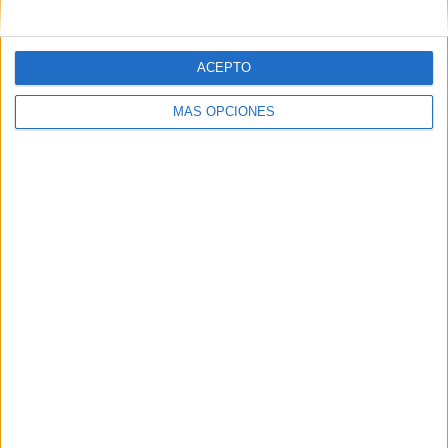
ACEPTO
MÁS OPCIONES
Tags:
Melilla
Natación
Playa
Polideportivo Díaz Flor
Related
Posts
EEUU respalda la soberanía española de
Ceuta y Melilla
HACE 14 HORAS
Vox reprocha a Vivas su "hipocresía" y le
acusa de hacer "seguidismo ciego" a las
políticas de Sánchez
HACE 1 DÍA
Relatos humanos de quienes duermen a