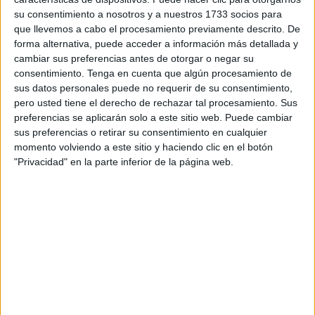
su consentimiento a nosotros y a nuestros 1733 socios para
Un total de nueve comunidades más las ciudades
que llevemos a cabo el procesamiento previamente descrito. De
autónomas de Ceuta y
Melilla
participan en este evento,
forma alternativa, puede acceder a información más detallada y
en el caso de nuestra ciudad con dos deportistas como
cambiar sus preferencias antes de otorgar o negar su
son José Antonio Carracao y David Rebollar.
consentimiento.
Tenga en cuenta que algún procesamiento de
sus datos personales puede no requerir de su consentimiento,
En las competiciones, con
109 socorristas de categoría
pero usted tiene el derecho de rechazar tal procesamiento. Sus
preferencias se aplicarán solo a este sitio web. Puede cambiar
absoluta
y 52 de la cadete, se da prácticamente una
sus preferencias o retirar su consentimiento en cualquier
paridad absoluta, ya que hay en conjunto 82 deportistas
momento volviendo a este sitio y haciendo clic en el botón
masculinos y 79 femeninas (56 y 53 en absoluta y 26 y 26
"Privacidad" en la parte inferior de la página web.
en cadete), entre las
once selecciones regionales
que
competirán en las pruebas de piscina y
playa
a partir la
tarde del viernes. Por territorios, la Comunidad Valenciana
es la que más socorristas ha inscrito a los dos
Campeonatos, 24, seguida de Castilla-La Mancha, con 23,
Castilla y León y Cataluña, ambas con 22.
La competición se ha iniciado con la reunión técnica de