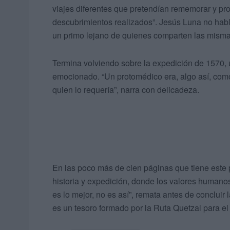
viajes diferentes que pretendían rememorar y pro
descubrimientos realizados”. Jesús Luna no hab
un primo lejano de quienes comparten las mismas 
Termina volviendo sobre la expedición de 1570, u
emocionado. “Un protomédico era, algo así, com
quien lo requería”, narra con delicadeza.
En las poco más de cien páginas que tiene este pr
historia y expedición, donde los valores humano
es lo mejor, no es así”, remata antes de concluir
es un tesoro formado por la Ruta Quetzal para e