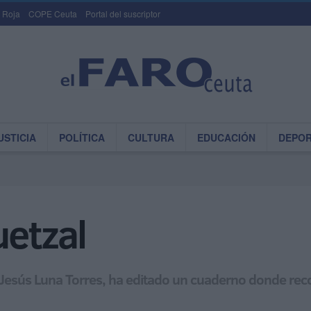
 Roja
COPE Ceuta
Portal del suscriptor
USTICIA
POLÍTICA
CULTURA
EDUCACIÓN
DEPO
uetzal
tí Jesús Luna Torres, ha editado un cuaderno donde rec