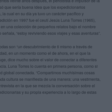
entos veinte años después, el periodista e impulsor de la
só que sería buena idea que los expedicionarios
, la cual en su día ya tuvo un carácter pacífico y
pedición en 1997 fue el ceutí Jesús Luna Torres (1965),
 en una colección de pequeños relatos bajo el nombre
 señala, “estoy reviviendo esos viajes y esas aventuras”.
odas son “un descubrimiento de ti mismo a través de
ndidad, en un momento como el de ahora, en el que la
ge, dice mucho sobre el valor de conectar a diferentes
ncia. Luna Torres lo cuenta en primera persona, como si
dad global conectada. “Compartimos muchísimas cosas
da cultura se manifiesta de una manera: una vestimenta,
 entrevista en la que se mezcla la conversación sobre el
icionarias y su propia experiencia a lo largo de estas