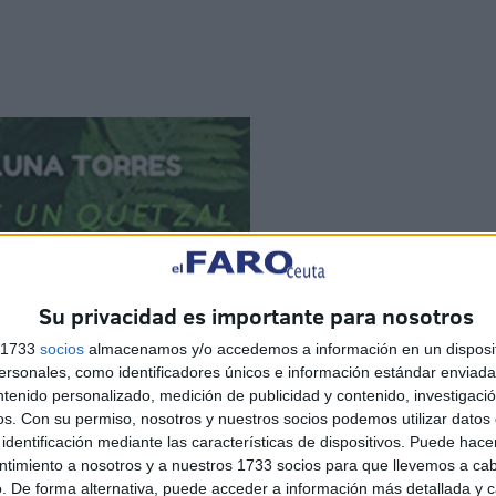
Su privacidad es importante para nosotros
s 1733
socios
almacenamos y/o accedemos a información en un disposit
sonales, como identificadores únicos e información estándar enviada 
ntenido personalizado, medición de publicidad y contenido, investigaci
os.
Con su permiso, nosotros y nuestros socios podemos utilizar datos 
identificación mediante las características de dispositivos. Puede hacer
ntimiento a nosotros y a nuestros 1733 socios para que llevemos a ca
. De forma alternativa, puede acceder a información más detallada y 