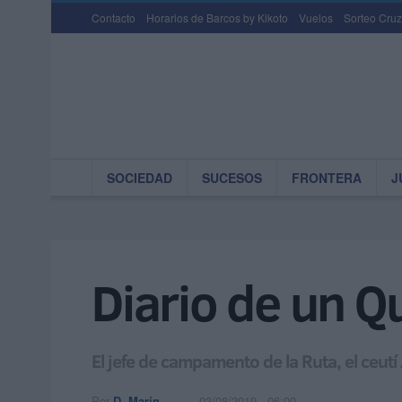
Contacto
Horarios de Barcos by Kikoto
Vuelos
Sorteo Cruz
SOCIEDAD
SUCESOS
FRONTERA
J
Diario de un Q
El jefe de campamento de la Ruta, el ceu
Por
D. Marín
03/08/2019 - 06:00