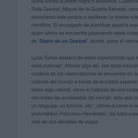
lucha contra la peste negra o bubónica. Cuatroci
Ruta Quetzal, Miguel de la Quadra Salcedo, pen
conocieran este periplo y repitieran la misma ruta
científico. El encargado de planificar aquella ex
quien ahora se encuentra plasmando estas rutas
de
‘Diario de un Quetzal’
, donde, como él mismo
Luna Torres destaca de estas experiencias que t
otras culturas”. Afirmar algo así, con tanta rotu
crudeza de los nacionalismos se encuentra en au
culturas del mundo a través de la propia experie
fuese algo natural, como si hablase de una ciu
con todas las sociedades del mundo, solo que ca
un lenguaje, un folclore, etc.”, afirma durante la
protomédico Francisco Hernández, las rutas exped
más de dos décadas de viajes.