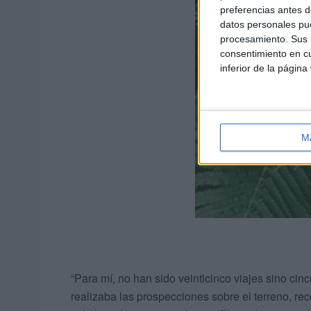
preferencias antes d
datos personales pue
procesamiento. Sus p
consentimiento en cu
inferior de la página
M
“Para mí, no han sido veinticinco viajes sino cinc
realizaba las prospecciones sobre el terreno, re