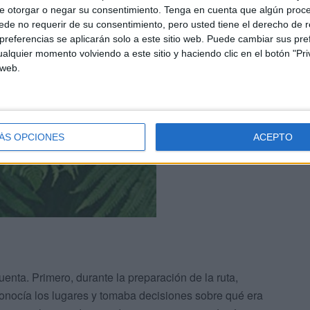
e otorgar o negar su consentimiento.
Tenga en cuenta que algún proc
de no requerir de su consentimiento, pero usted tiene el derecho de r
referencias se aplicarán solo a este sitio web. Puede cambiar sus pref
alquier momento volviendo a este sitio y haciendo clic en el botón "Pri
 web.
ÁS OPCIONES
ACEPTO
uenta. Primero, durante la preparación de la ruta,
conocía los lugares y tomaba decisiones sobre qué era