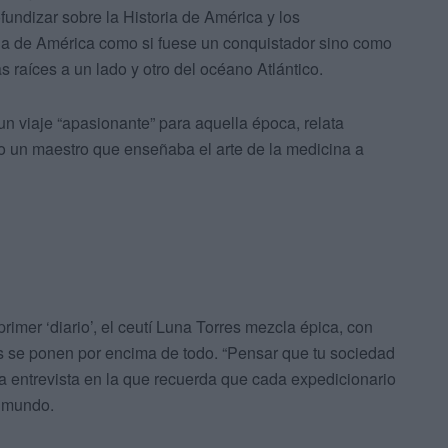
fundizar sobre la Historia de América y los
la de América como si fuese un conquistador sino como
raíces a un lado y otro del océano Atlántico.
n viaje “apasionante” para aquella época, relata
o un maestro que enseñaba el arte de la medicina a
imer ‘diario’, el ceutí Luna Torres mezcla épica, con
s se ponen por encima de todo. “Pensar que tu sociedad
 la entrevista en la que recuerda que cada expedicionario
l mundo.