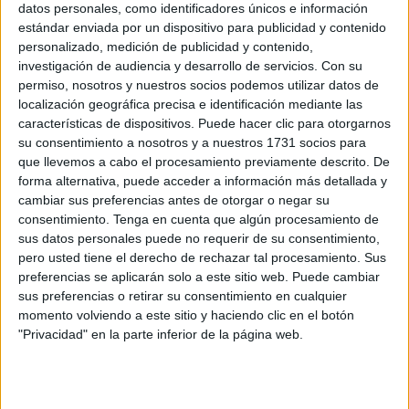
comentó “de a poquito me voy acostumbrando a todo”.
datos personales, como identificadores únicos e información
estándar enviada por un dispositivo para publicidad y contenido
Desde muy pequeña, la paraguaya comenzó a tener
personalizado, medición de publicidad y contenido,
contacto con el balón. Sus primeros pinitos dentro de este
investigación de audiencia y desarrollo de servicios.
Con su
permiso, nosotros y nuestros socios podemos utilizar datos de
mundo fue “con los chicos”. A partir de ahí nada le hizo
localización geográfica precisa e identificación mediante las
cambiar su amor por este deporte. Fue con 19 años
características de dispositivos. Puede hacer clic para otorgarnos
cuando Diana se centró en el fútbol “profesionalmente”.
su consentimiento a nosotros y a nuestros 1731 socios para
que llevemos a cabo el procesamiento previamente descrito. De
A pesar de ser de Paraguay, la joven futbolista se alejó de
forma alternativa, puede acceder a información más detallada y
su familia para instalarse en Argentina, concretamente en
cambiar sus preferencias antes de otorgar o negar su
consentimiento.
Tenga en cuenta que algún procesamiento de
Buenos Aires. Prácticamente su carrera deportiva se
sus datos personales puede no requerir de su consentimiento,
desarrolló en el país argentino, donde “estuve once años
pero usted tiene el derecho de rechazar tal procesamiento. Sus
jugando”.
preferencias se aplicarán solo a este sitio web. Puede cambiar
sus preferencias o retirar su consentimiento en cualquier
Durante las últimas cuatro temporadas, Diana ha
momento volviendo a este sitio y haciendo clic en el botón
pertenecido al Pacífico
Futsal
, equipo con el que
"Privacidad" en la parte inferior de la página web.
consiguió jugar en la Primera División de Argentina. Una
experiencia que ella misma la denomina como “muy linda”,
ya que “los equipos son muy competitivos y eso te ayuda a