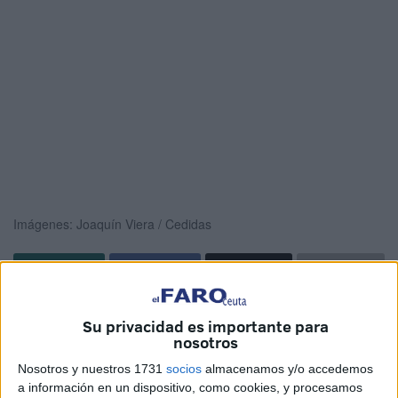
Imágenes: Joaquín Viera / Cedidas
El pasado lunes el
CD Camoens
de Ceuta anunció un
Su privacidad es importante para
nuevo fichaje para las filas de las ‘guerreras naranjas’.
nosotros
Diana Gómez Fretes
ya pertenece al conjunto colegial
Nosotros y nuestros 1731
socios
almacenamos y/o accedemos
que milita en Segunda División, y como ella mismo
a información en un dispositivo, como cookies, y procesamos