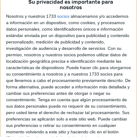
Su privacidad es importante para
nosotros
del Suicidio de 2021-2023. Este tema sirve como una
Nosotros y nuestros 1733
socios
almacenamos y/o accedemos
poderosa llamada a la acción y como
a información en un dispositivo, como cookies, y procesamos
datos personales, como identificadores únicos e información
recordatorio de que hay una alternativa al suicidio y de que
estándar enviada por un dispositivo para publicidad y contenido
a través de nuestras acciones podemos
personalizado, medición de publicidad y contenido,
investigación de audiencia y desarrollo de servicios.
Con su
alentar la esperanza y fortalecer la prevención.
permiso, nosotros y nuestros socios podemos utilizar datos de
localización geográfica precisa e identificación mediante las
Creando esperanza a través de la acción podemos decir a
características de dispositivos. Puede hacer clic para otorgarnos
las personas con pensamientos
su consentimiento a nosotros y a nuestros 1733 socios para
que llevemos a cabo el procesamiento previamente descrito. De
suicidas que hay esperanza y que nos preocupamos por
forma alternativa, puede acceder a información más detallada y
cambiar sus preferencias antes de otorgar o negar su
ellos y queremos apoyarlos. El lema
consentimiento.
Tenga en cuenta que algún procesamiento de
sus datos personales puede no requerir de su consentimiento,
también indica que nuestras acciones, sin importar su
pero usted tiene el derecho de rechazar tal procesamiento. Sus
escala, pueden brindar esperanza a aquellos
preferencias se aplicarán solo a este sitio web. Puede cambiar
sus preferencias o retirar su consentimiento en cualquier
que lo están pasando mal.
momento volviendo a este sitio y haciendo clic en el botón