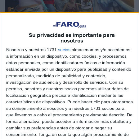
Su privacidad es importante para
nosotros
Nosotros y nuestros 1731
socios
almacenamos y/o accedemos
La Ciudad ha manifestado su intención
a información en un dispositivo, como cookies, y procesamos
para que no se corte a las 00.00 horas
datos personales, como identificadores únicos e información
estándar enviada por un dispositivo para publicidad y contenido
personalizado, medición de publicidad y contenido,
Festejos ha confirmado que el Día del Niño, que consiste
investigación de audiencia y desarrollo de servicios.
Con su
en la disminución del precio de las atracciones durante
permiso, nosotros y nuestros socios podemos utilizar datos de
una determinada franja horaria, se mantiene, como en
localización geográfica precisa e identificación mediante las
características de dispositivos. Puede hacer clic para otorgarnos
años anteriores, durante una sola jornada, ya que, según
su consentimiento a nosotros y a nuestros 1731 socios para
ha explicado el área “ese día es un regalo que los
que llevemos a cabo el procesamiento previamente descrito. De
feriantes hacen a la ciudad”.
forma alternativa, puede acceder a información más detallada y
cambiar sus preferencias antes de otorgar o negar su
Con ello se descarta la propuesta elevada a Pleno por
consentimiento.
Tenga en cuenta que algún procesamiento de