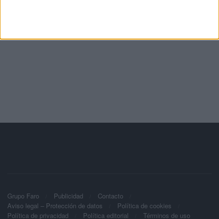
Grupo Faro
Publicidad
Contacto
Aviso legal – Protección de datos
Política de cookies
Política de privacidad
Política editorial
Términos de uso