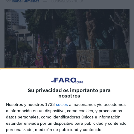
Por
Isabel Jiménez
30/05/2026 - 10:01
Su privacidad es importante para
nosotros
Imagen de archivo
Nosotros y nuestros 1733
socios
almacenamos y/o accedemos
a información en un dispositivo, como cookies, y procesamos
datos personales, como identificadores únicos e información
estándar enviada por un dispositivo para publicidad y contenido
Este sábado, 30 de mayo de 2026, la ciudad de Ceuta se
personalizado, medición de publicidad y contenido,