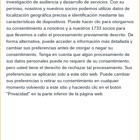
une a la celebración nacional del
Día de las Fuerzas
investigación de audiencia y desarrollo de servicios.
Con su
permiso, nosotros y nuestros socios podemos utilizar datos de
Armadas
, coincidiendo además con la
festividad de San
localización geográfica precisa e identificación mediante las
Fernando
, patrón del
Arma de Ingenieros
.
características de dispositivos. Puede hacer clic para otorgarnos
su consentimiento a nosotros y a nuestros 1733 socios para
En este marco de solemnidad y respeto, el
presidente de
que llevemos a cabo el procesamiento previamente descrito. De
la Ciudad Autónoma, Juan Jesús Vivas Lara
, ha
forma alternativa, puede acceder a información más detallada y
querido manifestar el sentimiento de la ciudadanía hacia la
cambiar sus preferencias antes de otorgar o negar su
consentimiento.
Tenga en cuenta que algún procesamiento de
institución militar en
una felicitación
, remarcando los
sus datos personales puede no requerir de su consentimiento,
vínculos indisolubles que unen a la sociedad ceutí con sus
pero usted tiene el derecho de rechazar tal procesamiento. Sus
soldados en una jornada cargada de simbolismo histórico
preferencias se aplicarán solo a este sitio web. Puede cambiar
y gratitud pública.
sus preferencias o retirar su consentimiento en cualquier
momento volviendo a este sitio y haciendo clic en el botón
El presidente ha emitido un comunicado oficial de
"Privacidad" en la parte inferior de la página web.
felicitación que comienza con las siguientes palabras:
"Con motivo de la festividad de San Fernando, patrón del
Arma de Ingenieros, y de la celebración, también este
sábado, del Día de las Fuerzas Armadas, quiero trasladar,
en nombre propio y en el de todos los ceutíes, mi más