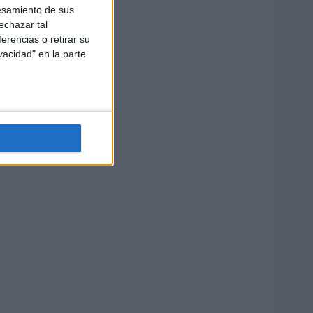
esamiento de sus
echazar tal
erencias o retirar su
vacidad" en la parte