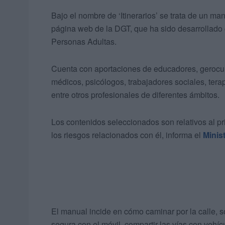
Bajo el nombre de ‘Itinerarios’ se trata de un ma
página web de la DGT, que ha sido desarrollado
Personas Adultas.
Cuenta con aportaciones de educadores, geroculto
médicos, psicólogos, trabajadores sociales, tera
entre otros profesionales de diferentes ámbitos.
Los contenidos seleccionados son relativos al pri
los riesgos relacionados con él, informa el
Minist
El manual incide en cómo caminar por la calle, s
segura con el móvil, compartir las vías con vehíc