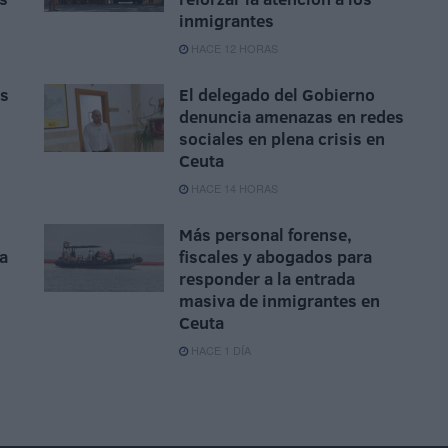
inmigrantes
HACE 12 HORAS
as
El delegado del Gobierno
denuncia amenazas en redes
sociales en plena crisis en
Ceuta
HACE 14 HORAS
Más personal forense,
da
fiscales y abogados para
responder a la entrada
masiva de inmigrantes en
Ceuta
HACE 1 DÍA