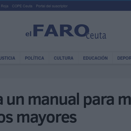
 Roja
COPE Ceuta
Portal del suscriptor
USTICIA
POLÍTICA
CULTURA
EDUCACIÓN
DEPO
 un manual para me
los mayores