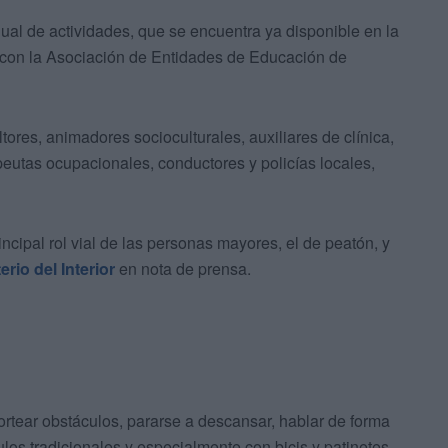
nual de actividades, que se encuentra ya disponible en la
 con la Asociación de Entidades de Educación de
res, animadores socioculturales, auxiliares de clínica,
peutas ocupacionales, conductores y policías locales,
ncipal rol vial de las personas mayores, el de peatón, y
erio del Interior
en nota de prensa.
ortear obstáculos, pararse a descansar, hablar de forma
ulos tradicionales y especialmente con bicis y patinetes.