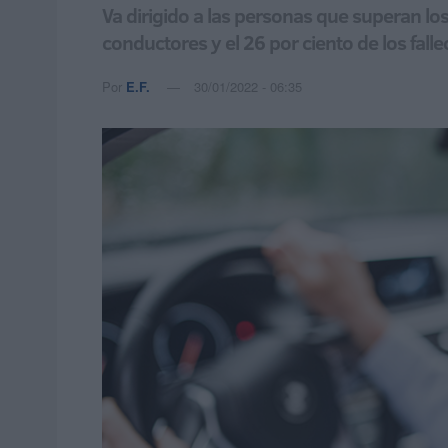
Va dirigido a las personas que superan los
conductores y el 26 por ciento de los fall
Por
E.F.
30/01/2022 - 06:35