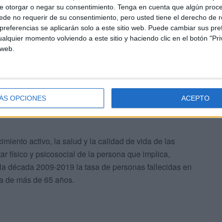
e otorgar o negar su consentimiento.
Tenga en cuenta que algún proc
imientos viales y desarrollar competencias que permitan
de no requerir de su consentimiento, pero usted tiene el derecho de r
ones viales cotidianas.
referencias se aplicarán solo a este sitio web. Puede cambiar sus pref
alquier momento volviendo a este sitio y haciendo clic en el botón "Pri
 web.
ÁS OPCIONES
ACEPTO
estralidad
miento activo, la salud y la calidad de vida de las
r físico y psicosocial de la persona que implica,
 la década 2009-2019 la tasa de personas fallecidas en
la de más de 65 años.