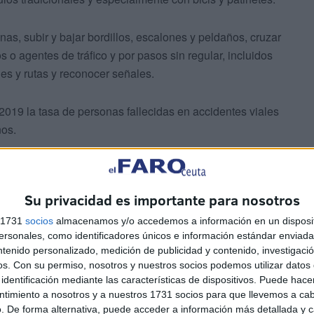
s, subir y bajar bordillos, escalones y peldaños, cruzar
 o agentes de tráfico y por pasos sin regular, incluidos
lles y rutas y reconocer señales.
019 la tasa de personas fallecidas en accidentes viales
ños.
Su privacidad es importante para nosotros
s 1731
socios
almacenamos y/o accedemos a información en un disposit
sonales, como identificadores únicos e información estándar enviada 
ntenido personalizado, medición de publicidad y contenido, investigaci
os.
Con su permiso, nosotros y nuestros socios podemos utilizar datos 
identificación mediante las características de dispositivos. Puede hacer
des de contenido vial, que tienen como referencia las
ntimiento a nosotros y a nuestros 1731 socios para que llevemos a ca
. De forma alternativa, puede acceder a información más detallada y 
gnitivo, para facilitar la inclusión en ellos de