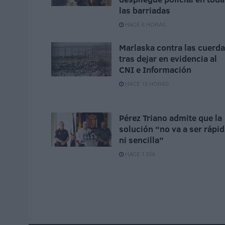
las barriadas
HACE 6 HORAS
Marlaska contra las cuerd
tras dejar en evidencia al
CNI e Información
HACE 13 HORAS
Pérez Triano admite que la
solución “no va a ser rápi
ni sencilla”
HACE 1 DÍA