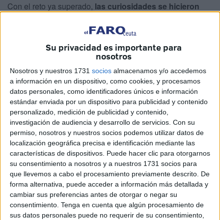
Con el reto ya superado,
las curiosidades se hicieron
notar en las Murallas Reales
, la zona en la que estaba la
meta de la carrera y donde se instalaron muchos de los
establecimientos.
Su privacidad es importante para
nosotros
Unas medallas con una gran
Nosotros y nuestros 1731
socios
almacenamos y/o accedemos
a información en un dispositivo, como cookies, y procesamos
simbología histórica
datos personales, como identificadores únicos e información
estándar enviada por un dispositivo para publicidad y contenido
Tras la enorme exigencia física,
los participantes
personalizado, medición de publicidad y contenido,
investigación de audiencia y desarrollo de servicios.
Con su
lucieron sus medallas
, que cuentan con un gran
permiso, nosotros y nuestros socios podemos utilizar datos de
simbolismo histórico.
localización geográfica precisa e identificación mediante las
características de dispositivos. Puede hacer clic para otorgarnos
El teniente coronel Moral explicó a
El Faro de Ceuta
su consentimiento a nosotros y a nuestros 1731 socios para
algunos de los rasgos que caracterizan a esta especial
que llevemos a cabo el procesamiento previamente descrito. De
condecoración.
forma alternativa, puede acceder a información más detallada y
cambiar sus preferencias antes de otorgar o negar su
consentimiento.
Tenga en cuenta que algún procesamiento de
sus datos personales puede no requerir de su consentimiento,