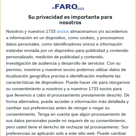
El presunto autor del
asesinato
de
dos guardias civiles
el pasado mes de febrereo en Barbate (Cádiz), Karim El
Su privacidad es importante para
nosotros
Baqqali, quien
pilotaba la narcolancha
que embistió a la
embarcación de los agentes, ha sido detenido. Esto tras un
Nosotros y nuestros 1733
socios
almacenamos y/o accedemos
a información en un dispositivo, como cookies, y procesamos
hecho que generó gran impacto en toda España y también
datos personales, como identificadores únicos e información
en Ceuta.
estándar enviada por un dispositivo para publicidad y contenido
personalizado, medición de publicidad y contenido,
La detención ha ocurrido la mañana de este jueves en la
investigación de audiencia y desarrollo de servicios.
Con su
provincia de Cádiz.
permiso, nosotros y nuestros socios podemos utilizar datos de
localización geográfica precisa e identificación mediante las
Fuentes próximas a la investigación que a Karim El
características de dispositivos. Puede hacer clic para otorgarnos
Baqqali, de 32 años de edad, se le considera el
su consentimiento a nosotros y a nuestros 1733 socios para
que llevemos a cabo el procesamiento previamente descrito. De
responsable directo de la muerte de los agentes de la
forma alternativa, puede acceder a información más detallada y
Benemérita David Pérez y Miguel Ángel González.
cambiar sus preferencias antes de otorgar o negar su
consentimiento.
Tenga en cuenta que algún procesamiento de
Según ha informado la Dirección General de la Guardia
sus datos personales puede no requerir de su consentimiento,
Civil, otras tres personas relacionadas con los hechos han
pero usted tiene el derecho de rechazar tal procesamiento. Sus
sido identificadas y se ha solicitado al Juzgado de
preferencias se aplicarán solo a este sitio web. Puede cambiar