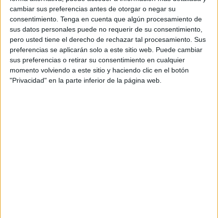
búsqueda se han detenido por parte de los equipos de la
cambiar sus preferencias antes de otorgar o negar su
Marina Real marroquí.
consentimiento.
Tenga en cuenta que algún procesamiento de
sus datos personales puede no requerir de su consentimiento,
Las corrientes marinas han podido arrastrar los cuerpos
pero usted tiene el derecho de rechazar tal procesamiento. Sus
hacia las costas españolas, lo que justifica que las
preferencias se aplicarán solo a este sitio web. Puede cambiar
autoridades marroquíes hayan informado a las autoridades
sus preferencias o retirar su consentimiento en cualquier
momento volviendo a este sitio y haciendo clic en el botón
españolas sobre la desaparición de los jugadores, a fin de
"Privacidad" en la parte inferior de la página web.
abrir la puerta a la cooperación bilateral.
Integrantes de la Marina Real utilizaron un helicóptero y 3
embarcaciones para buscar a los desaparecidos, que son
Abdellatif Akharif y Souleimane El Harraq
, después de
que se rescataran a 3 jugadores que estaban en la misma
embarcación.
Cabe señalar que la pequeña embarcación que
transportaba a cuatro jugadores del club de fútbol Unión
de Tánger y un miembro del equipo, se extravió mar
adentro en la playa de Restinga, situada entre Tetuán y