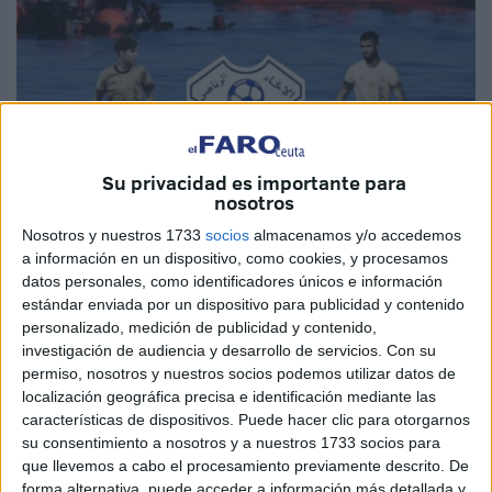
Su privacidad es importante para
Rue20.com
nosotros
Nosotros y nuestros 1733
socios
almacenamos y/o accedemos
a información en un dispositivo, como cookies, y procesamos
datos personales, como identificadores únicos e información
estándar enviada por un dispositivo para publicidad y contenido
Suspendidas las labores de búsqueda
de los dos
personalizado, medición de publicidad y contenido,
futbolistas
desaparecidos
en la zona de Restinga el
investigación de audiencia y desarrollo de servicios.
Con su
pasado sábado.
permiso, nosotros y nuestros socios podemos utilizar datos de
localización geográfica precisa e identificación mediante las
Según recogen los medios marroquíes, las posibilidades
características de dispositivos. Puede hacer clic para otorgarnos
de encontrar a los
jugadores de la Unión de Tánger
se
su consentimiento a nosotros y a nuestros 1733 socios para
han vuelto casi nulas, ya que las operaciones de
que llevemos a cabo el procesamiento previamente descrito. De
forma alternativa, puede acceder a información más detallada y