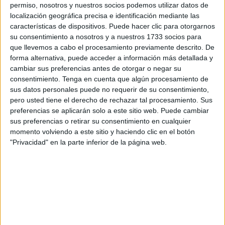
permiso, nosotros y nuestros socios podemos utilizar datos de
desplazarse con libertad por territorio europeo.
localización geográfica precisa e identificación mediante las
características de dispositivos. Puede hacer clic para otorgarnos
Según informó la Jefatura Superior de Policía, la
su consentimiento a nosotros y a nuestros 1733 socios para
investigación comenzó a mediados de abril, cuando
los
que llevemos a cabo el procesamiento previamente descrito. De
tres jóvenes fueron registrados como “menores no
forma alternativa, puede acceder a información más detallada y
cambiar sus preferencias antes de otorgar o negar su
acompañados”
en las bases de datos de los servicios
consentimiento.
Tenga en cuenta que algún procesamiento de
sociales melillenses. Llegaron sin pasaporte ni tarjeta de
sus datos personales puede no requerir de su consentimiento,
identidad y
afirmaron tener menos de 18 años
, lo que
pero usted tiene el derecho de rechazar tal procesamiento. Sus
activó de inmediato los protocolos de protección:
preferencias se aplicarán solo a este sitio web. Puede cambiar
sus preferencias o retirar su consentimiento en cualquier
alojamiento en centros específicos, asistencia legal y
momento volviendo a este sitio y haciendo clic en el botón
escolarización.
"Privacidad" en la parte inferior de la página web.
El giro que destapó la trama
La farsa se desmoronó semanas después, cuando los
mismos jóvenes
acudieron a la oficina de asilo para
tramitar
protección internacional
y presentaron