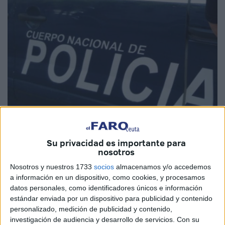
Imagen de archivo
Su privacidad es importante para
nosotros
Nosotros y nuestros 1733
socios
almacenamos y/o accedemos
La Policía Nacional ha arrestado en la Ciudad Autónoma
a información en un dispositivo, como cookies, y procesamos
de Melilla a
tres ciudadanos marroquíes de entre 18 y
datos personales, como identificadores únicos e información
20 años
por presuntamente falsear su edad y presentarse
estándar enviada por un dispositivo para publicidad y contenido
como menores no acompañados, con la intención de
personalizado, medición de publicidad y contenido,
investigación de audiencia y desarrollo de servicios.
Con su
beneficiarse del sistema de acogida y, posteriormente,