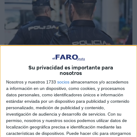
Su privacidad es importante para
nosotros
Nosotros y nuestros 1733
socios
almacenamos y/o accedemos
Imagen de archivo
a información en un dispositivo, como cookies, y procesamos
datos personales, como identificadores únicos e información
estándar enviada por un dispositivo para publicidad y contenido
personalizado, medición de publicidad y contenido,
La Policía Nacional ha detenido en
Melilla
a
nueve
investigación de audiencia y desarrollo de servicios.
Con su
ciudadanos marroquíes
acusados de
falsedad
permiso, nosotros y nuestros socios podemos utilizar datos de
localización geográfica precisa e identificación mediante las
documental
por
hacerse pasar por menores
características de dispositivos. Puede hacer clic para otorgarnos
extranjeros no acompañados
, con el propósito de