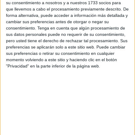
su consentimiento a nosotros y a nuestros 1733 socios para
beneficiarse de la
protección de los servicios sociales
y
que llevemos a cabo el procesamiento previamente descrito. De
obtener documentación
que les permitiera moverse
forma alternativa, puede acceder a información más detallada y
cambiar sus preferencias antes de otorgar o negar su
libremente por el espacio Schengen.
consentimiento.
Tenga en cuenta que algún procesamiento de
sus datos personales puede no requerir de su consentimiento,
Según ha informado un portavoz de la
Jefatura Superior
pero usted tiene el derecho de rechazar tal procesamiento. Sus
de Policía
, los arrestados, que se encontraban
preferencias se aplicarán solo a este sitio web. Puede cambiar
inicialmente
indocumentados
,
se presentaron en la
sus preferencias o retirar su consentimiento en cualquier
Oficina de Asilo
solicitando acogerse a la figura legal de
momento volviendo a este sitio y haciendo clic en el botón
menor no acompañado y
aportaron documentación
"Privacidad" en la parte inferior de la página web.
personal falsa
en la que constaban como menores de
edad.
La
investigación policial
, iniciada a mediados de agosto,
permitió descubrir que los nueve jóvenes
figuraban en
bases de datos oficiales como menores tutelados por
la Ciudad Autónoma de Melilla
, cuando en realidad
eran
mayores de edad
.