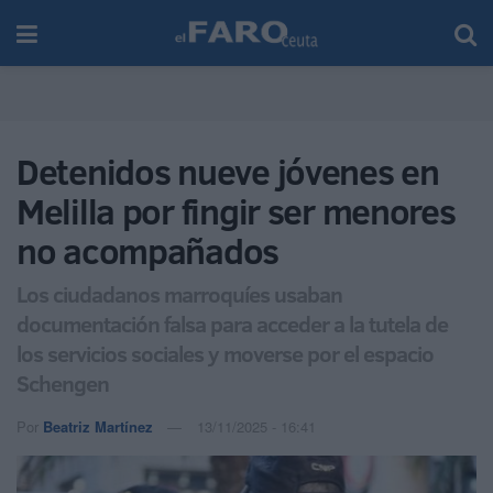
Detenidos nueve jóvenes en
Melilla por fingir ser menores
no acompañados
Los ciudadanos marroquíes usaban
documentación falsa para acceder a la tutela de
los servicios sociales y moverse por el espacio
Schengen
Por
Beatriz Martínez
13/11/2025 - 16:41