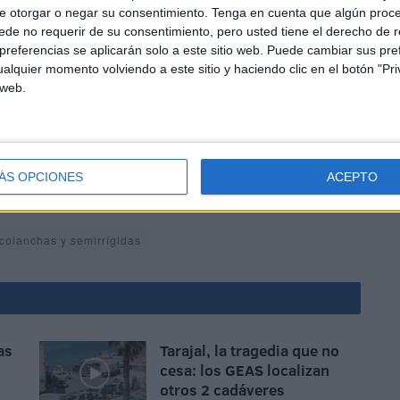
e trabajo y residencia en España. Los implicados que no
e otorgar o negar su consentimiento.
Tenga en cuenta que algún proc
ta quedaron retenidos por los agentes para conseguir
de no requerir de su consentimiento, pero usted tiene el derecho de r
referencias se aplicarán solo a este sitio web. Puede cambiar sus pref
va.
alquier momento volviendo a este sitio y haciendo clic en el botón "Pri
 web.
ÁS OPCIONES
ACEPTO
o la puesta en libertad con cargos.
colanchas y semirrígidas
as
Tarajal, la tragedia que no
cesa: los GEAS localizan
otros 2 cadáveres