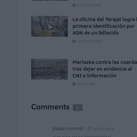
HACE 2 HORAS
La oficina del Tarajal logra 
primera identificación por
ADN de un fallecido
HACE 21 HORAS
Marlaska contra las cuerd
tras dejar en evidencia al
CNI e Información
HACE 1 DÍA
Comments
5
jjajajaj
comentó:
hace 5 años
si te pica rasca lalalalaleleleel