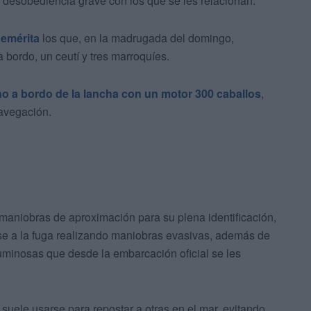
 y desobediencia grave con los que se les relacionan.
nemérita
los que, en la madrugada del domingo,
a bordo, un ceutí y tres marroquíes.
ho a bordo de la lancha con un motor 300 caballos
,
avegación.
 maniobras de aproximación para su plena identificación,
se a la fuga realizando maniobras evasivas, además de
uminosas que desde la embarcación oficial se les
 suele usarse para repostar a otras en el mar, evitando