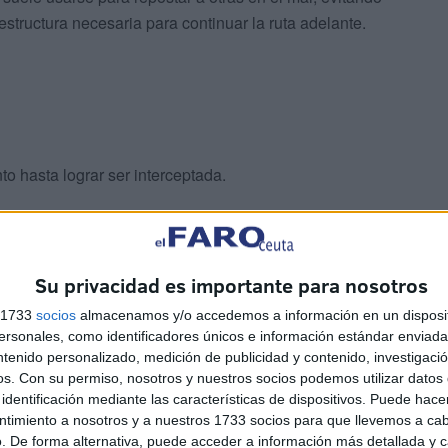
aestructura necesaria para continuar la ruta adelante.
o hasta lograr ser interceptada.
Su privacidad es importante para nosotros
s 1733
socios
almacenamos y/o accedemos a información en un disposit
ncretó que la lancha tenía en su interior un total de 53
sonales, como identificadores únicos e información estándar enviada 
ada una, conteniendo un total de 1.325. Del mismo modo
ntenido personalizado, medición de publicidad y contenido, investigaci
avegación así como de elementos de transmisión.
os.
Con su permiso, nosotros y nuestros socios podemos utilizar datos 
identificación mediante las características de dispositivos. Puede hacer
ntimiento a nosotros y a nuestros 1733 socios para que llevemos a ca
n ciudadano español residente en Ceuta y tres súbditos
. De forma alternativa, puede acceder a información más detallada y 