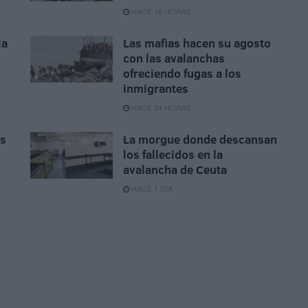
HACE 18 HORAS
la
Las mafias hacen su agosto
con las avalanchas
ofreciendo fugas a los
inmigrantes
HACE 24 HORAS
as
La morgue donde descansan
los fallecidos en la
avalancha de Ceuta
HACE 1 DÍA