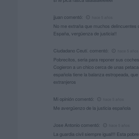
jjuan
comentó:
hace 5 años
No me extraña que muchos delincuentes de
España, vergüenza de justicia!!
Ciudadano Ceutí.
comentó:
hace 5 años
Pobrecitos, seria para reponer sus coches
Cogieron a un chico cerca de unas petacas 
española tiene la balanza estropeada, que
extranjeros
Mi opinión
comentó:
hace 5 años
Me avergüenzo de la justicia española
Jose Antonio
comentó:
hace 5 años
La guardia civil siempre igual!!! Esta pob