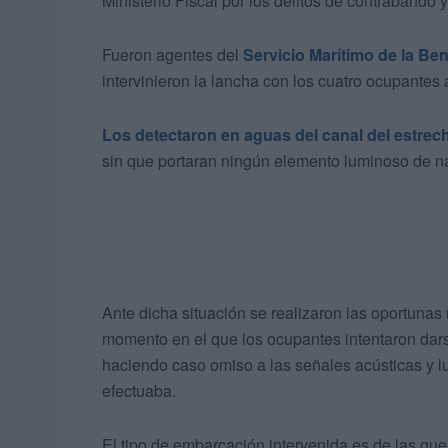
Ministerio Fiscal por los delitos de contrabando
Fueron agentes del
Servicio Marítimo de la Be
intervinieron la lancha con los cuatro ocupantes 
Los detectaron en aguas del canal del estrec
sin que portaran ningún elemento luminoso de n
Ante dicha situación se realizaron las oportunas
momento en el que los ocupantes intentaron dar
haciendo caso omiso a las señales acústicas y l
efectuaba.
El tipo de embarcación intervenida es de las que