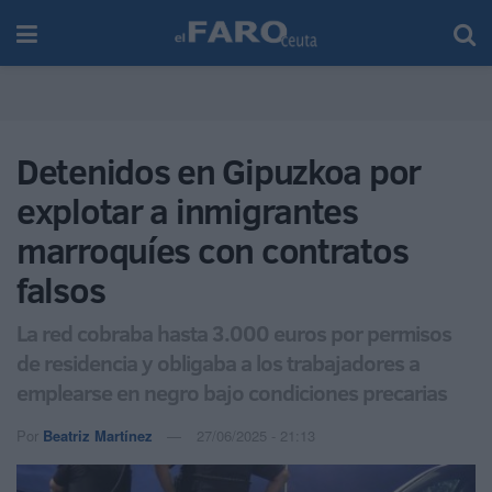
Detenidos en Gipuzkoa por
explotar a inmigrantes
marroquíes con contratos
falsos
La red cobraba hasta 3.000 euros por permisos
de residencia y obligaba a los trabajadores a
emplearse en negro bajo condiciones precarias
Por
Beatriz Martínez
27/06/2025 - 21:13