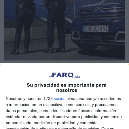
Imagen de archivo
Su privacidad es importante para
nosotros
Cuatro personas han sido detenidas en Gipuzkoa por
Nosotros y nuestros 1733
socios
almacenamos y/o accedemos
facilitar la
inmigración ilegal
y explotar laboralmente a
a información en un dispositivo, como cookies, y procesamos
trabajadores extranjeros
, en concreto a inmigrantes
datos personales, como identificadores únicos e información
estándar enviada por un dispositivo para publicidad y contenido
marroquíes a los que tramitaban irregularmente permisos
personalizado, medición de publicidad y contenido,
de trabajo y residencia a cambio de dinero.
investigación de audiencia y desarrollo de servicios.
Con su