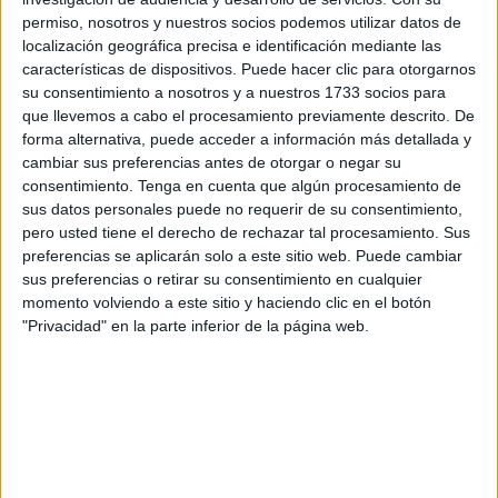
permiso, nosotros y nuestros socios podemos utilizar datos de
Según ha informado
EFE
, el Cuerpo Nacional de Policía
localización geográfica precisa e identificación mediante las
ha explicado que los arrestados formaban parte de
una
características de dispositivos. Puede hacer clic para otorgarnos
"red estructurada" que facilitaba la entrada y
su consentimiento a nosotros y a nuestros 1733 socios para
que llevemos a cabo el procesamiento previamente descrito. De
permanencia irregular en España
de ciudadanos
forma alternativa, puede acceder a información más detallada y
marroquíes
a través de contrataciones ficticias en origen
cambiar sus preferencias antes de otorgar o negar su
por parte de dos empresas del sector de la construcción,
consentimiento.
Tenga en cuenta que algún procesamiento de
una de ellas domiciliada en Bizkaia y la otra en Gipuzkoa.
sus datos personales puede no requerir de su consentimiento,
pero usted tiene el derecho de rechazar tal procesamiento. Sus
Las ofertas de empleo se utilizaban para
obtener
preferencias se aplicarán solo a este sitio web. Puede cambiar
sus preferencias o retirar su consentimiento en cualquier
permisos de residencia y trabajo
, pero los inmigrantes
momento volviendo a este sitio y haciendo clic en el botón
posteriormente no eran empleados en empresas, sino que
"Privacidad" en la parte inferior de la página web.
eran obligados a trabajar al margen de las compañías en
condiciones precarias.
La investigación se inició en octubre de 2024, cuando se
detectaron posibles irregularidades en varios
empadronamientos en una vivienda de la localidad