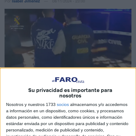
Por
Isabel Jiménez
08/11/2024 - 23:00
Fotos: Guardia Civil
Su privacidad es importante para
nosotros
Nosotros y nuestros 1733
socios
almacenamos y/o accedemos
a información en un dispositivo, como cookies, y procesamos
La Guardia Civil
ha detenido este viernes en la provincia
datos personales, como identificadores únicos e información
estándar enviada por un dispositivo para publicidad y contenido
de Cádiz a dos varones como supuestos
responsables
personalizado, medición de publicidad y contenido,
de la muerte
, el pasado 9 de febrero,
de dos guardias