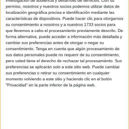
investigación de audiencia y desarrollo de servicios.
Con su
civiles
, cuya embarcación fue embestida por una
permiso, nosotros y nuestros socios podemos utilizar datos de
narcolancha en Barbate (Cádiz). Un hecho que causó
localización geográfica precisa e identificación mediante las
consternación en Ceuta.
características de dispositivos. Puede hacer clic para otorgarnos
su consentimiento a nosotros y a nuestros 1733 socios para
Según ha informado la Guardia Civil, los dos detenidos
que llevemos a cabo el procesamiento previamente descrito. De
forma alternativa, puede acceder a información más detallada y
contaban con sendas órdenes internacionales de
cambiar sus preferencias antes de otorgar o negar su
detención, activas desde el pasado mes de septiembre.
consentimiento.
Tenga en cuenta que algún procesamiento de
sus datos personales puede no requerir de su consentimiento,
La investigación de la muerte de los agentes David Pérez
pero usted tiene el derecho de rechazar tal procesamiento. Sus
y Miguel Ángel González en el puerto de Barbate, a cargo
preferencias se aplicarán solo a este sitio web. Puede cambiar
de la Guardia Civil, está siendo dirigida por el
Juzgado de
sus preferencias o retirar su consentimiento en cualquier
momento volviendo a este sitio y haciendo clic en el botón
Instrucción número 1
de esa localidad gaditana.
"Privacidad" en la parte inferior de la página web.