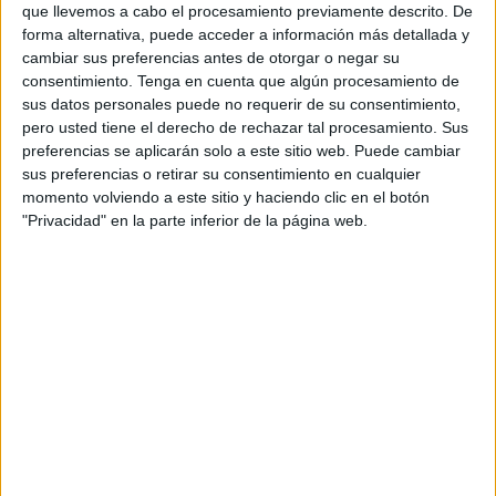
considerado peligroso en la zona de
Beni Mezala
, dentro
que llevemos a cabo el procesamiento previamente descrito. De
de la circunscripción de
Beliones
.
forma alternativa, puede acceder a información más detallada y
cambiar sus preferencias antes de otorgar o negar su
El arrestado está presuntamente implicado en actividades
consentimiento.
Tenga en cuenta que algún procesamiento de
sus datos personales puede no requerir de su consentimiento,
relacionadas con la distribución de
drogas duras
, en
pero usted tiene el derecho de rechazar tal procesamiento. Sus
particular
heroína
de bajo coste
.
preferencias se aplicarán solo a este sitio web. Puede cambiar
sus preferencias o retirar su consentimiento en cualquier
Incautadas 42 dosis de heroína
momento volviendo a este sitio y haciendo clic en el botón
"Privacidad" en la parte inferior de la página web.
La intervención fue ejecutada por una unidad de la
Gendarmería Real de Castillejos
que logró interceptar al
sospechoso en posesión de más de 42 dosis de
heroína
,
que ya estaban preparadas para su comercialización en la
zona.
Este hallazgo refuerza las sospechas sobre su implicación
directa en una red de
tráfico ilegal de estupefacientes
que podría operar en varios puntos de la región.