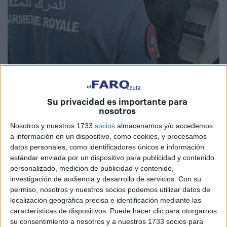
Su privacidad es importante para
nosotros
Nosotros y nuestros 1733
socios
almacenamos y/o accedemos
a información en un dispositivo, como cookies, y procesamos
Imagen de archivo
datos personales, como identificadores únicos e información
estándar enviada por un dispositivo para publicidad y contenido
personalizado, medición de publicidad y contenido,
investigación de audiencia y desarrollo de servicios.
Con su
La
Gendarmería Real de Castillejos
ha llevado a cabo
permiso, nosotros y nuestros socios podemos utilizar datos de
localización geográfica precisa e identificación mediante las
este pasado domingo, 19 de abril, una operación de
características de dispositivos. Puede hacer clic para otorgarnos
seguridad que culminó con la detención de un individuo
su consentimiento a nosotros y a nuestros 1733 socios para