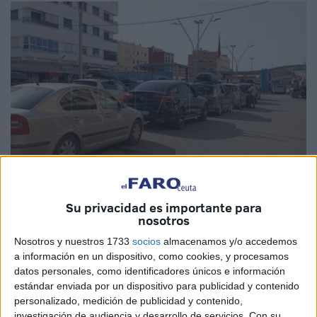
Su privacidad es importante para
Imagen: El Faro de Melilla
nosotros
Nosotros y nuestros 1733
socios
almacenamos y/o accedemos
a información en un dispositivo, como cookies, y procesamos
datos personales, como identificadores únicos e información
El varón detenido con 30 kilos de hachís en el paso
estándar enviada por un dispositivo para publicidad y contenido
personalizado, medición de publicidad y contenido,
fronterizo de
Beni Enzar
, que conecta la ciudad de
investigación de audiencia y desarrollo de servicios.
Con su