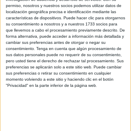
Nador (noreste) con Melilla
, había sido expulsado del
permiso, nosotros y nuestros socios podemos utilizar datos de
cuerpo de la Guardia Civil hace 20 años, pero seguía
localización geográfica precisa e identificación mediante las
utilizando una tarjeta de identidad falsa para hacerse
características de dispositivos. Puede hacer clic para otorgarnos
su consentimiento a nosotros y a nuestros 1733 socios para
pasar por miembro activo del Cuerpo.
que llevemos a cabo el procesamiento previamente descrito. De
forma alternativa, puede acceder a información más detallada y
Es la actualización dada por la agencia Efe, después de
cambiar sus preferencias antes de otorgar o negar su
notificarse que en la madrugada de este sábado había
consentimiento.
Tenga en cuenta que algún procesamiento de
sido detenido un miembro del Instituto Armado con la
sus datos personales puede no requerir de su consentimiento,
droga oculta en el coche.
pero usted tiene el derecho de rechazar tal procesamiento. Sus
preferencias se aplicarán solo a este sitio web. Puede cambiar
La historia tiene su miga, ya que el hombre en cuestión
fue
sus preferencias o retirar su consentimiento en cualquier
expulsado del Cuerpo hace 20 años por cometer
momento volviendo a este sitio y haciendo clic en el botón
"Privacidad" en la parte inferior de la página web.
varios delitos
. A pesar de ello, seguía
utilizando un
carné falso.
Por eso cuando las autoridades marroquíes lo
detuvieron, figuraba como agente del Instituto Armado.
Ha sido la Guardia Civil de Melilla la que ha puntualizado
lo que escondía esta historia de un exmiembro del Cuerpo
que, con su actitud, seguía manchando la imagen de los