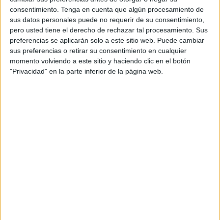
consentimiento.
Tenga en cuenta que algún procesamiento de
UDEF.
sus datos personales puede no requerir de su consentimiento,
pero usted tiene el derecho de rechazar tal procesamiento. Sus
La investigación, judicializada en el juzgado de instrucción
preferencias se aplicarán solo a este sitio web. Puede cambiar
número 1, la han dirigido los integrantes de la Unidad de
sus preferencias o retirar su consentimiento en cualquier
Delincuencia
Económica
y Fiscal, que llevaban desde el
momento volviendo a este sitio y haciendo clic en el botón
pasado abril detrás de estas irregularidades. Dieron el
"Privacidad" en la parte inferior de la página web.
paso al comprobar la existencia de un elevado número de
denuncias por presunto delito de estafa.
El autor trabajaba contratando seguros de coches y
motocicletas. Al recibir el dinero de los clientes les enviaba
una copia de lo que parecía ser el seguro contratado,
cuando en el fondo les estaba estafando porque ese
seguro no era real. El detenido no realizaba el pago a las
aseguradoras y provocaba una fe ciega en los clientes
sobre una seguridad inexistente.
Sorprendidos al ser parados en