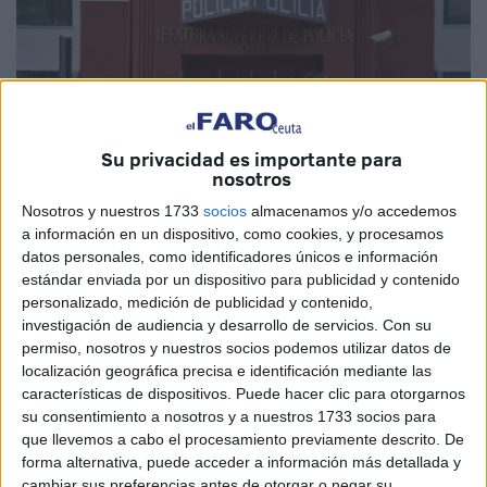
Su privacidad es importante para
nosotros
Nosotros y nuestros 1733
socios
almacenamos y/o accedemos
a información en un dispositivo, como cookies, y procesamos
datos personales, como identificadores únicos e información
Imagen de archivo
estándar enviada por un dispositivo para publicidad y contenido
personalizado, medición de publicidad y contenido,
investigación de audiencia y desarrollo de servicios.
Con su
permiso, nosotros y nuestros socios podemos utilizar datos de
Conducían
sus vehículos
sin seguro pero no lo sabían.
localización geográfica precisa e identificación mediante las
características de dispositivos. Puede hacer clic para otorgarnos
Así ha sido hasta que la
Policía Nacional
ha conseguido
su consentimiento a nosotros y a nuestros 1733 socios para
dar con el autor de un
delito continuado
de estafa en la
que llevemos a cabo el procesamiento previamente descrito. De
contratación fraudulenta de seguros
en Ceuta. Ha sido
forma alternativa, puede acceder a información más detallada y
tras una investigación de meses llevada a cabo por la
cambiar sus preferencias antes de otorgar o negar su