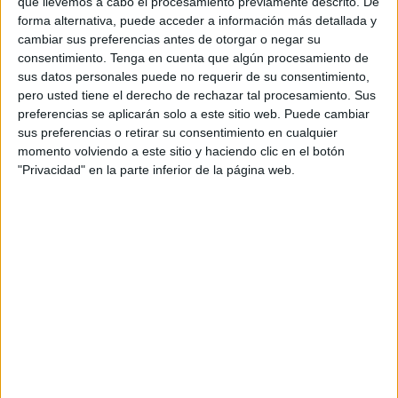
que llevemos a cabo el procesamiento previamente descrito. De
tabaco de shisha
, así como
perfumes
.
forma alternativa, puede acceder a información más detallada y
cambiar sus preferencias antes de otorgar o negar su
El detenido, que pasará mañana a disposición judicial,
iba
consentimiento.
Tenga en cuenta que algún procesamiento de
sus datos personales puede no requerir de su consentimiento,
a Marruecos
. El vehículo pertenece al cuerpo diplomático
pero usted tiene el derecho de rechazar tal procesamiento. Sus
que suele ser empleado por
trabajadores de la embajada
preferencias se aplicarán solo a este sitio web. Puede cambiar
de Rabat, en Marruecos
.
sus preferencias o retirar su consentimiento en cualquier
momento volviendo a este sitio y haciendo clic en el botón
En concreto
era un coche modelo Mercedes de color
"Privacidad" en la parte inferior de la página web.
gris
conducido por una persona de Guinea.
La intervención se llevó a cabo en
colaboración con
funcionarios de Aduanas
en el carril de salida de la
frontera, en donde procedieron a la interceptación de un
vehículo con matrícula diplomática y que infundió
sospechas sobre su posible dedicación al transporte ilícito
de género.
Tabaco y perfumes