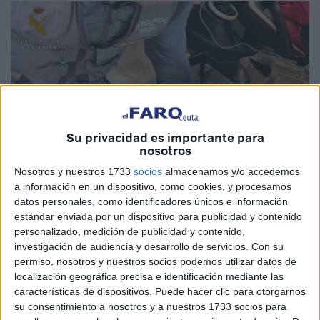
Su privacidad es importante para
nosotros
Nosotros y nuestros 1733
socios
almacenamos y/o accedemos
Imagen de archivo
a información en un dispositivo, como cookies, y procesamos
datos personales, como identificadores únicos e información
estándar enviada por un dispositivo para publicidad y contenido
personalizado, medición de publicidad y contenido,
Agentes de la 1ª Compañía Fiscal y de Fronteras de la
investigación de audiencia y desarrollo de servicios.
Con su
Comandancia de la
Guardia Civil
de Ceuta han detenido
permiso, nosotros y nuestros socios podemos utilizar datos de
localización geográfica precisa e identificación mediante las
este jueves en la
frontera del Tarajal
a un varón que
características de dispositivos. Puede hacer clic para otorgarnos
conducía un
coche con matrícula diplomática de
su consentimiento a nosotros y a nuestros 1733 socios para
Sudáfrica y
en cuyo interior había gran cantidad
de