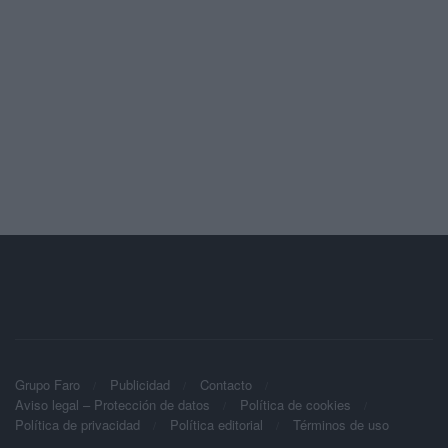
Grupo Faro
Publicidad
Contacto
Aviso legal – Protección de datos
Política de cookies
Política de privacidad
Política editorial
Términos de uso