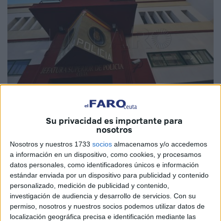
Su privacidad es importante para
Imagen de archivo
nosotros
Nosotros y nuestros 1733
socios
almacenamos y/o accedemos
a información en un dispositivo, como cookies, y procesamos
datos personales, como identificadores únicos e información
Agentes de la
Policía Nacional
pudieron
detener
en la
estándar enviada por un dispositivo para publicidad y contenido
tarde de este viernes al
conductor de un
vehículo
personalizado, medición de publicidad y contenido,
implicado en el
atropello de cuatro personas
, que
investigación de audiencia y desarrollo de servicios.
Con su
resultaron con varias
heridas
. Ocurrió en Ceuta, en la
permiso, nosotros y nuestros socios podemos utilizar datos de
localización geográfica precisa e identificación mediante las
barriada
Cortijo Moreno
.