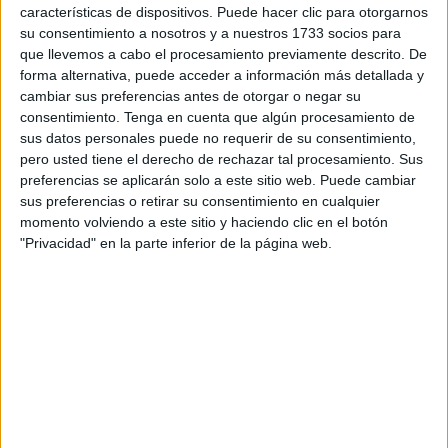
características de dispositivos. Puede hacer clic para otorgarnos
su consentimiento a nosotros y a nuestros 1733 socios para
No se ha concretado el estado sanitario de los afectados.
que llevemos a cabo el procesamiento previamente descrito. De
forma alternativa, puede acceder a información más detallada y
Los agentes
de patrulla
llegaron hasta el lugar justo
cambiar sus preferencias antes de otorgar o negar su
cuando el conductor
del vehículo se
iba a marchar,
consentimiento.
Tenga en cuenta que algún procesamiento de
buscando
evitar
así
que lo apabullaran
entre la cantidad
sus datos personales puede no requerir de su consentimiento,
de personas que estaban esta zona.
pero usted tiene el derecho de rechazar tal procesamiento. Sus
preferencias se aplicarán solo a este sitio web. Puede cambiar
Justo cuando se iba de la barriada conduciendo el coche,
sus preferencias o retirar su consentimiento en cualquier
momento volviendo a este sitio y haciendo clic en el botón
apareció un vehículo del Cuerpo Nacional de
Policía
que
"Privacidad" en la parte inferior de la página web.
lo bloqueó y detuvo
.
Se procedió a su traslado a las dependencias de la
Jefatura Superior, antes de su puesta a disposición judicial
esta misma mañana.
El
coche implicado
en el atropello
quedó intervenido
en las dependencias policiales.
Investigación judicial