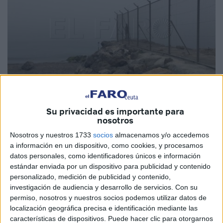
Imagen de archivo
Su privacidad es importante para
nosotros
Nosotros y nuestros 1733
socios
almacenamos y/o accedemos
a información en un dispositivo, como cookies, y procesamos
Las autoridades de
Marruecos
han detenido a un
datos personales, como identificadores únicos e información
influencer de 25 años como sospechoso de incitar a la
estándar enviada por un dispositivo para publicidad y contenido
inmigración
irregular a Ceuta a través de un directo en la
personalizado, medición de publicidad y contenido,
red social
Facebook
, tal y como informan medios de
investigación de audiencia y desarrollo de servicios.
Con su
permiso, nosotros y nuestros socios podemos utilizar datos de
comunicación marroquíes.
localización geográfica precisa e identificación mediante las
características de dispositivos. Puede hacer clic para otorgarnos
El Departamento de Policía Judicial de la ciudad de