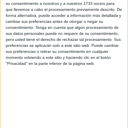
su consentimiento a nosotros y a nuestros 1733 socios para
Fnideq (Castillejos), en coordinación con los intereses de
que llevemos a cabo el procesamiento previamente descrito. De
la Dirección General de Vigilancia Territorial Nacional,
forma alternativa, puede acceder a información más detallada y
arrestó el sábado pasado a esta persona por,
cambiar sus preferencias antes de otorgar o negar su
presuntamente, inducir a emigrar de forma clandestina a la
consentimiento.
Tenga en cuenta que algún procesamiento de
sus datos personales puede no requerir de su consentimiento,
ciudad autónoma. Unos actos que, como recuerda
pero usted tiene el derecho de rechazar tal procesamiento. Sus
presstetouan.com
, son castigados por la ley penal.
preferencias se aplicarán solo a este sitio web. Puede cambiar
sus preferencias o retirar su consentimiento en cualquier
Esta detención coincide con los últimos días de presión
momento volviendo a este sitio y haciendo clic en el botón
migratoria en el espigón del Tarajal aprovechando el
"Privacidad" en la parte inferior de la página web.
camuflaje de la niebla, el último pico de intentos, cuando
un centenar de personas pretendía acceder a Ceuta
el
mismo sábado de su detención.
Según las fuentes consultadas por los medios de
comunicación marroquíes, el sospechoso había publicado
un video en su cuenta personal en la red social Facebook
en el que profería elogios a la "operación secreta de
inmigración que tenía como objetivo a adolescentes y