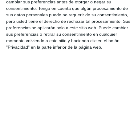
cambiar sus preferencias antes de otorgar o negar su
entorno de varios establecimientos de
hostelería
en plena
consentimiento.
Tenga en cuenta que algún procesamiento de
plaza de África. Ha sido en torno a las 16:00 horas.
sus datos personales puede no requerir de su consentimiento,
pero usted tiene el derecho de rechazar tal procesamiento. Sus
Queda por aclarar si se le relaciona también con un tercer
preferencias se aplicarán solo a este sitio web. Puede cambiar
sus preferencias o retirar su consentimiento en cualquier
delito de daños si al final se presentan dueños de
momento volviendo a este sitio y haciendo clic en el botón
establecimientos del lugar en las dependencias de la
"Privacidad" en la parte inferior de la página web.
Jefatura Superior del CNP hasta donde ha sido conducido.
Tal y como han confirmado fuentes policiales, se hicieron
llamadas informando de la presencia de una persona que,
fuera de sí, estaba amenazando a otras y alterando el
orden público, en un momento en el que había familias
disfrutando de una tarde de sábado en los locales
próximos a esta plaza.
Un ciudadano, que es miembro de una fuerza de
seguridad y que se encontraba fuera de servicio en uno de
estos locales, le instó a abandonar la zona y a dejar de