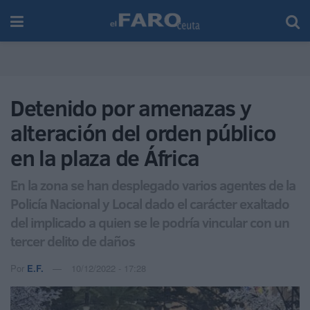
Detenido por amenazas y
alteración del orden público
en la plaza de África
En la zona se han desplegado varios agentes de la
Policía Nacional y Local dado el carácter exaltado
del implicado a quien se le podría vincular con un
tercer delito de daños
Por
E.F.
10/12/2022 - 17:28