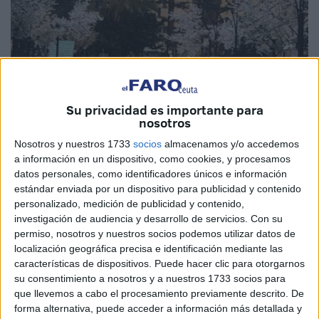
Su privacidad es importante para
nosotros
Nosotros y nuestros 1733
socios
almacenamos y/o accedemos
a información en un dispositivo, como cookies, y procesamos
datos personales, como identificadores únicos e información
estándar enviada por un dispositivo para publicidad y contenido
El Faro
personalizado, medición de publicidad y contenido,
investigación de audiencia y desarrollo de servicios.
Con su
permiso, nosotros y nuestros socios podemos utilizar datos de
localización geográfica precisa e identificación mediante las
Agentes de la
Policía Nacional
y
Local
han detenido esta
características de dispositivos. Puede hacer clic para otorgarnos
tarde de sábado en las inmediaciones del
Ayuntamiento
su consentimiento a nosotros y a nuestros 1733 socios para
que llevemos a cabo el procesamiento previamente descrito. De
de Ceuta a un varón por alteración del orden público y
forma alternativa, puede acceder a información más detallada y
amenazas, después de que provocara altercados en el