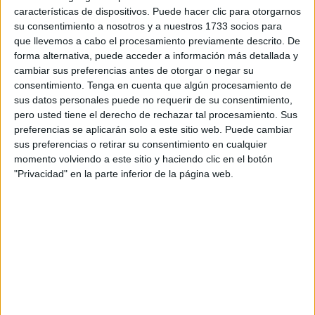
es hija de un
reconocido empresario de Tánger
, lo que
características de dispositivos. Puede hacer clic para otorgarnos
ha generado un fuerte impacto en la opinión pública de la
su consentimiento a nosotros y a nuestros 1733 socios para
que llevemos a cabo el procesamiento previamente descrito. De
ciudad.
forma alternativa, puede acceder a información más detallada y
cambiar sus preferencias antes de otorgar o negar su
Tenía en su poder una cantidad importante de
cocaína.
consentimiento.
Tenga en cuenta que algún procesamiento de
sus datos personales puede no requerir de su consentimiento,
Según varios medios de Tánger, la mujer viajaba en
pero usted tiene el derecho de rechazar tal procesamiento. Sus
compañía de varios
miembros de su familia
, quienes
preferencias se aplicarán solo a este sitio web. Puede cambiar
fueron
liberados
tras las primeras investigaciones. Ella,
sus preferencias o retirar su consentimiento en cualquier
sin embargo, quedó bajo
custodia preventiva
, mientras
momento volviendo a este sitio y haciendo clic en el botón
"Privacidad" en la parte inferior de la página web.
se desarrollan las pesquisas para esclarecer el origen de
la droga y el posible destino al que estaba dirigida.
Un viaje turístico que terminó en
escándalo
La familia se encontraba en los Emiratos Árabes
realizando un
viaje turístico
, según indicaron las fuentes,