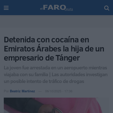
Detenida con cocaína en
Emiratos Árabes la hija de un
empresario de Tánger
La joven fue arrestada en un aeropuerto mientras
viajaba con su familia | Las autoridades investigan
un posible intento de tráfico de drogas
Por
Beatriz Martínez
06/10/2025 - 17:36