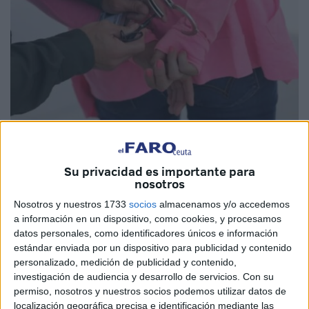
Imagen cedida
Su privacidad es importante para
nosotros
Nosotros y nuestros 1733
socios
almacenamos y/o accedemos
Las autoridades de seguridad de uno de los aeropuertos
a información en un dispositivo, como cookies, y procesamos
de los
Emiratos Árabes Unidos
han detenido
datos personales, como identificadores únicos e información
estándar enviada por un dispositivo para publicidad y contenido
recientemente a una ciudadana
marroquí
tras hallar una
personalizado, medición de publicidad y contenido,
cantidad importante de
cocaína
entre sus pertenencias.
investigación de audiencia y desarrollo de servicios.
Con su
permiso, nosotros y nuestros socios podemos utilizar datos de
La mujer, cuya identidad no ha sido revelada oficialmente,
localización geográfica precisa e identificación mediante las