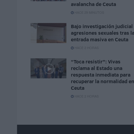
avalancha de Ceuta
HACE 29 MINUTOS
Bajo investigación judicial
agresiones sexuales tras l
entrada masiva en Ceuta
HACE 2 HORAS
“Toca resistir”: Vivas
reclama al Estado una
respuesta inmediata para
recuperar la normalidad e
Ceuta
HACE 2 HORAS