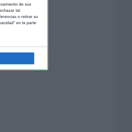
esamiento de sus
echazar tal
erencias o retirar su
vacidad" en la parte