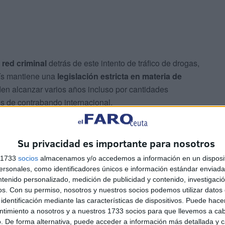
 red criminal
detrás de este intento de tráfico de drogas,
aís mantiene una
legislación estricta en materia de
den alcanzar varios años incluso por cantidades
 de contrabando internacional.
Su privacidad es importante para nosotros
s 1733
socios
almacenamos y/o accedemos a información en un disposit
sonales, como identificadores únicos e información estándar enviada 
ntenido personalizado, medición de publicidad y contenido, investigaci
tra el narcotráfico
os.
Con su permiso, nosotros y nuestros socios podemos utilizar datos 
identificación mediante las características de dispositivos. Puede hacer
 vigilados de manera más estricta por las fuerzas de
ntimiento a nosotros y a nuestros 1733 socios para que llevemos a ca
como punto de tránsito hacia distintos destinos
. De forma alternativa, puede acceder a información más detallada y 