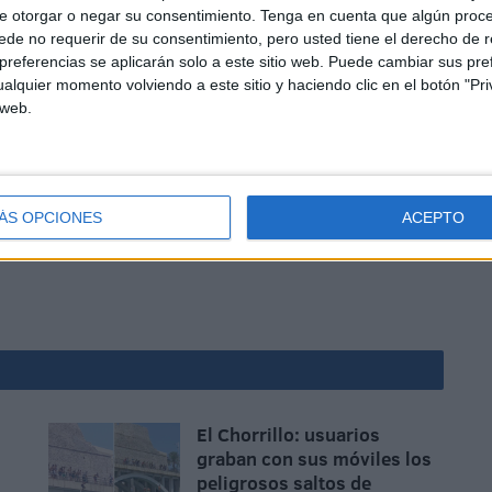
 de
hachís
confirma la magnitud del tráfico que intenta
e otorgar o negar su consentimiento.
Tenga en cuenta que algún proc
de no requerir de su consentimiento, pero usted tiene el derecho de r
referencias se aplicarán solo a este sitio web. Puede cambiar sus pref
alquier momento volviendo a este sitio y haciendo clic en el botón "Pri
 web.
n la estrategia del crimen organizado
, que busca
ÁS OPCIONES
ACEPTO
a aprovechando la alta conectividad aérea de
El Chorrillo: usuarios
graban con sus móviles los
peligrosos saltos de