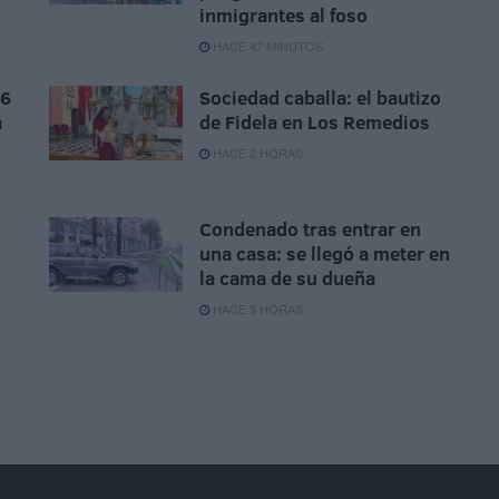
inmigrantes al foso
HACE 47 MINUTOS
 6
Sociedad caballa: el bautizo
a
de Fidela en Los Remedios
HACE 2 HORAS
Condenado tras entrar en
una casa: se llegó a meter en
la cama de su dueña
n
HACE 3 HORAS