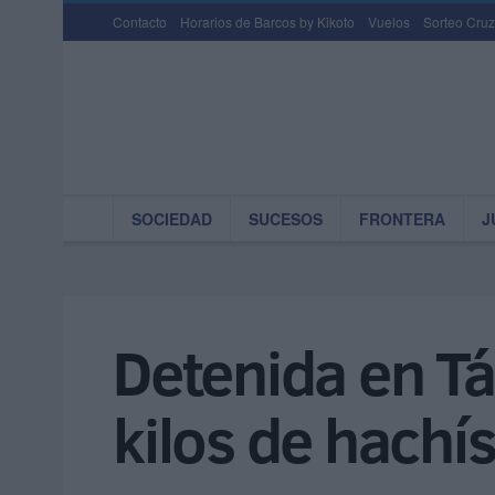
Contacto
Horarios de Barcos by Kikoto
Vuelos
Sorteo Cruz
SOCIEDAD
SUCESOS
FRONTERA
J
Detenida en T
kilos de hachí