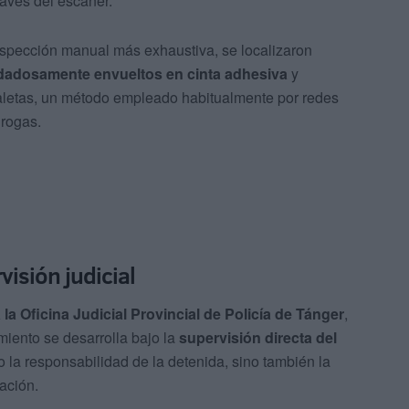
ravés del escáner.
inspección manual más exhaustiva, se localizaron
dadosamente envueltos en cinta adhesiva
y
maletas, un método empleado habitualmente por redes
drogas.
visión judicial
 la Oficina Judicial Provincial de Policía de Tánger
,
iento se desarrolla bajo la
supervisión directa del
o la responsabilidad de la detenida, sino también la
ación.