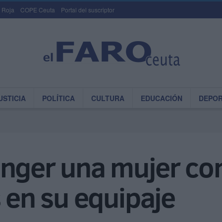
 Roja
COPE Ceuta
Portal del suscriptor
USTICIA
POLÍTICA
CULTURA
EDUCACIÓN
DEPO
ánger una mujer co
s en su equipaje