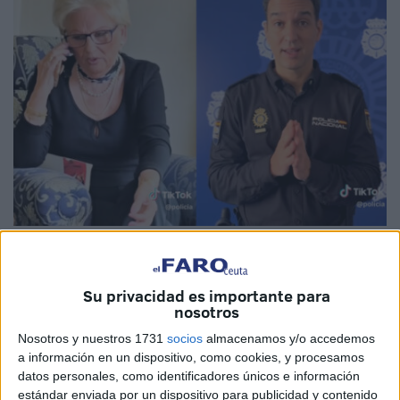
Imagen cedida
Su privacidad es importante para
nosotros
¿Sabrías diferenciar entre la
voz real
de uno de tus
Nosotros y nuestros 1731
socios
almacenamos y/o accedemos
familiares y su versión
clonada con Inteligencia
a información en un dispositivo, como cookies, y procesamos
datos personales, como identificadores únicos e información
Artificial
? Esta es la interrogante que plantea la
Policía
estándar enviada por un dispositivo para publicidad y contenido