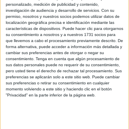
Nacional
en uno de sus vídeos educativos para alertar a
personalizado, medición de publicidad y contenido,
los ciudadanos, incluyendo a los vecinos de Ceuta, sobre
investigación de audiencia y desarrollo de servicios.
Con su
los peligros de las
estafas telefónicas
.
permiso, nosotros y nuestros socios podemos utilizar datos de
localización geográfica precisa e identificación mediante las
La respuesta a la pregunta planteada por las autoridades
características de dispositivos. Puede hacer clic para otorgarnos
su consentimiento a nosotros y a nuestros 1731 socios para
probablemente sea un “no” por parte de la mayoría de las
que llevemos a cabo el procesamiento previamente descrito. De
personas, algo que es entendible considerando lo
forma alternativa, puede acceder a información más detallada y
complicado que resulta hacerlo con los
avances
cambiar sus preferencias antes de otorgar o negar su
tecnológicos
.
consentimiento.
Tenga en cuenta que algún procesamiento de
sus datos personales puede no requerir de su consentimiento,
pero usted tiene el derecho de rechazar tal procesamiento. Sus
Así advierte la Policía Nacional sobre
preferencias se aplicarán solo a este sitio web. Puede cambiar
el riesgo que existe
sus preferencias o retirar su consentimiento en cualquier
momento volviendo a este sitio y haciendo clic en el botón
"Privacidad" en la parte inferior de la página web.
En la escena que plantea la Policía Nacional en su
audiovisual se puede ver a una madre contestando a una
llamada en su móvil de quien cree que es su hijo, que la
llama desde otro número.