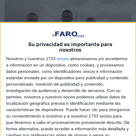
Su privacidad es importante para
nosotros
Nosotros y nuestros 1733
socios
almacenamos y/o accedemos
a información en un dispositivo, como cookies, y procesamos
datos personales, como identificadores únicos e información
estándar enviada por un dispositivo para publicidad y contenido
personalizado, medición de publicidad y contenido,
investigación de audiencia y desarrollo de servicios.
Con su
permiso, nosotros y nuestros socios podemos utilizar datos de
localización geográfica precisa e identificación mediante las
características de dispositivos. Puede hacer clic para otorgarnos
Ceuta ha estado presente con buenos puestos en la V
su consentimiento a nosotros y a nuestros 1733 socios para
Edición de la Subida a Las Corzas, desarrollada este
que llevemos a cabo el procesamiento previamente descrito. De
domingo en Algeciras en homenaje a las Fuerzas
forma alternativa, puede acceder a información más detallada y
Armadas y Cuerpos de Seguridad. Participaban
cambiar sus preferencias antes de otorgar o negar su