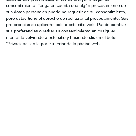
representantes de la Comgeceu que han conseguido
consentimiento.
Tenga en cuenta que algún procesamiento de
sus datos personales puede no requerir de su consentimiento,
buenos puestos.
pero usted tiene el derecho de rechazar tal procesamiento. Sus
preferencias se aplicarán solo a este sitio web. Puede cambiar
En concreto han sido: Hozman Abdelkrim Mohamed, que
sus preferencias o retirar su consentimiento en cualquier
ha quedado segundo en la General y primero en la
momento volviendo a este sitio y haciendo clic en el botón
categoría de Fuerzas Armadas y Cuerpos de Seguridad,
"Privacidad" en la parte inferior de la página web.
con un tiempo de 44’55 minutos. Junto a él ha participado
Hamido Mustafa Mohamed, tercero en la General y
segundo en la categoría de FFCSE con un tiempo de
45’21 minutos, y M.Cristian García Fernández, en el
puesto número once en la categoría de FFCSE y cuarto en
Senior con un tiempo de 52’02 minutos.
A ellos se suma la participación de Saturnino García
García que ha quedado segundo en Veteranos C.
La actuación de los caballas ha sido destacada en un
recorrido muy duro en un trail de 12 kilómetros con 7 de