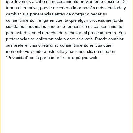
escasa
que llevemos a cabo el procesamiento previamente descrito. De
forma alternativa, puede acceder a información más detallada y
cambiar sus preferencias antes de otorgar o negar su
El Instituto Ceutí de Deportes (ICD) instó la semana
consentimiento.
Tenga en cuenta que algún procesamiento de
pasada a Arasti Barca, empresa a la que tiene
sus datos personales puede no requerir de su consentimiento,
pero usted tiene el derecho de rechazar tal procesamiento. Sus
encomendada el servicio de piscinas municipales, a
preferencias se aplicarán solo a este sitio web. Puede cambiar
acometer un recorte de personal en el Complejo Deportivo
sus preferencias o retirar su consentimiento en cualquier
‘Guillermo Molina’ que se traduce en dos socorristas y
momento volviendo a este sitio y haciendo clic en el botón
cuatro monitores “que llevan trabajando hasta 17 años” en
"Privacidad" en la parte inferior de la página web.
instalaciones deportivas de la administración autonómica.
Elena Mateo, enlace sindical de UGT, explicó que la
empresa recibió la carta de la Consejería de Deporte el
martes 30 de mayo y el miércoles 31 “notifican al primer
socorrista que va a la calle”. Los despidos continuaron en
los últimos días, criticó la representante de los
trabajadores, quien aseguró que le informaron de que
prescindían de tres monitores más y, de acuerdo con el
documento del ICD, “aún quedan por salir un monitor y un