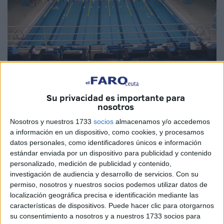
Instalaciones del Complejo Deportivo ‘Guillermo Molina’.
Archivo
Su privacidad es importante para
nosotros
Nosotros y nuestros 1733
socios
almacenamos y/o accedemos
a información en un dispositivo, como cookies, y procesamos
Arasti Barca tiene que desprenderse de
datos personales, como identificadores únicos e información
estándar enviada por un dispositivo para publicidad y contenido
los trabajadores ya que el cierre del ‘Díaz
personalizado, medición de publicidad y contenido,
Flor’ se va a prolongar más tiempo
investigación de audiencia y desarrollo de servicios.
Con su
permiso, nosotros y nuestros socios podemos utilizar datos de
localización geográfica precisa e identificación mediante las
El enlace sindical estima que el aforo se
características de dispositivos. Puede hacer clic para otorgarnos
ha duplicado y la cifra de trabajadores es
su consentimiento a nosotros y a nuestros 1733 socios para