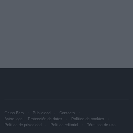
Grupo Faro
Publicidad
Contacto
Aviso legal – Protección de datos
Política de cookies
Política de privacidad
Política editorial
Términos de uso