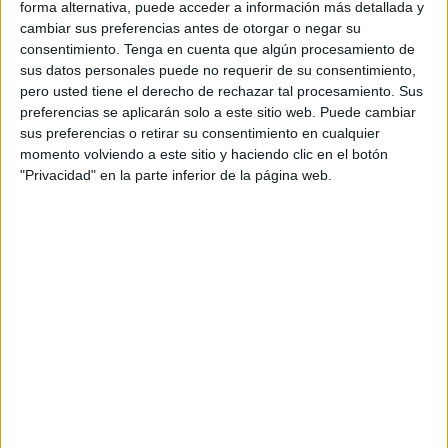
que vivía abandonada en el corazón del desierto del
forma alternativa, puede acceder a información más detallada y
cambiar sus preferencias antes de otorgar o negar su
sur de
Marruecos
y que ha terminado
adoptada,
consentimiento.
Tenga en cuenta que algún procesamiento de
viviendo en Reino Unido
.
El Faro de Ceuta
se la cuenta,
sus datos personales puede no requerir de su consentimiento,
recogiendo los cuantiosos artículos recogidos en medios
pero usted tiene el derecho de rechazar tal procesamiento. Sus
marroquíes de uno y otro territorio.
preferencias se aplicarán solo a este sitio web. Puede cambiar
sus preferencias o retirar su consentimiento en cualquier
El triunfo de la humanidad, de la lealtad y el amor ha
momento volviendo a este sitio y haciendo clic en el botón
"Privacidad" en la parte inferior de la página web.
prevalecido. Hoy todos están juntos.
Es en Zagora
(Marruecos)
donde comienza este relato
que ha unido las vidas de una
perrita callejera
y una
pareja británica
que no buscaba más que una
aventura
en bicicleta.
Sin embargo, en su camino se toparon con esta perrita que
no hacía más que seguirles. No les dejaba, era como
si
los hubiera elegido como sus futuros adoptantes
.
La perrita, delgada y perdida, vio a la pareja, que podría