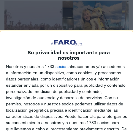
Su privacidad es importante para
nosotros
Nosotros y nuestros 1733
socios
almacenamos y/o accedemos
a información en un dispositivo, como cookies, y procesamos
datos personales, como identificadores únicos e información
estándar enviada por un dispositivo para publicidad y contenido
Imágenes cedidas
personalizado, medición de publicidad y contenido,
investigación de audiencia y desarrollo de servicios.
Con su
permiso, nosotros y nuestros socios podemos utilizar datos de
localización geográfica precisa e identificación mediante las
características de dispositivos. Puede hacer clic para otorgarnos
Esta es
una historia preciosa
, llena de casualidades,
su consentimiento a nosotros y a nuestros 1733 socios para
pero también de sentimientos. La historia de
una perra
que llevemos a cabo el procesamiento previamente descrito. De