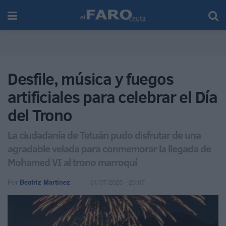
Desfile, música y fuegos
artificiales para celebrar el Día
del Trono
La ciudadanía de Tetuán pudo disfrutar de una
agradable velada para conmemorar la llegada de
Mohamed VI al trono marroquí
Por
Beatriz Martínez
31/07/2025 - 20:07