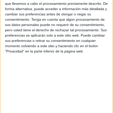
que llevemos a cabo el procesamiento previamente descrito. De
Trono.
forma alternativa, puede acceder a información más detallada y
cambiar sus preferencias antes de otorgar o negar su
Según ha informado el medio de comunicación Press
consentimiento.
Tenga en cuenta que algún procesamiento de
Tetouan, las celebraciones comenzaron en la Plaza Al-
sus datos personales puede no requerir de su consentimiento,
Mashwar, frente al Palacio Real, con una actuación de
pero usted tiene el derecho de rechazar tal procesamiento. Sus
bandas, formaciones de infantería, unidades de
preferencias se aplicarán solo a este sitio web. Puede cambiar
sus preferencias o retirar su consentimiento en cualquier
caballería y portadores de antorchas de la Guardia
momento volviendo a este sitio y haciendo clic en el botón
Real
.
"Privacidad" en la parte inferior de la página web.
Esta actuación de los diferentes grupos participantes en la
procesión “impresionó a los espectadores y visitantes que
acudieron a las calles más importantes de Tetuán, para
asistir a este espectáculo auténtico y único y disfrutar de
una selección de piezas musicales inspiradas en
canciones nacionales marroquíes de siempre”, detallan
desde el tabloide.
Este espectáculo “cautivó la vista y los oídos” de los