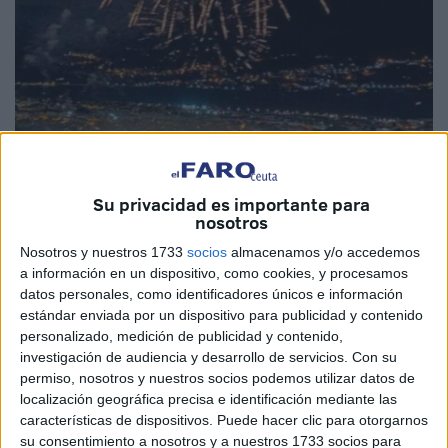
Su privacidad es importante para
nosotros
Imagen: Press Tetouan
Nosotros y nuestros 1733
socios
almacenamos y/o accedemos
a información en un dispositivo, como cookies, y procesamos
datos personales, como identificadores únicos e información
estándar enviada por un dispositivo para publicidad y contenido
personalizado, medición de publicidad y contenido,
La avenida Mohammed V de Tetuán se engalanó el
investigación de audiencia y desarrollo de servicios.
Con su
miércoles con un
desfile de antorchas
, mientras que los
permiso, nosotros y nuestros socios podemos utilizar datos de
fuegos artificiales
iluminaron el cielo de la ciudad, al son
localización geográfica precisa e identificación mediante las
de los ritmos y melodías de la
Orquesta Sinfónica Real
,
características de dispositivos. Puede hacer clic para otorgarnos
su consentimiento a nosotros y a nuestros 1733 socios para
en conmemoración del
26º aniversario de la Fiesta del