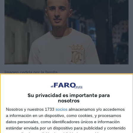
Imagen cedida por la familia
Su privacidad es importante para
nosotros
Souhail Bellali
cruzó
a Ceuta en dos oportunidades. La
primera durante la
crisis de mayo
y la segunda hace unos
Nosotros y nuestros 1733
socios
almacenamos y/o accedemos
a información en un dispositivo, como cookies, y procesamos
tres meses. La primera vez regresó a casa, pero la
datos personales, como identificadores únicos e información
segunda vez desapareció sin dejar rastro. Ahora sus
estándar enviada por un dispositivo para publicidad y contenido
familiares temen lo peor porque hace dos días un