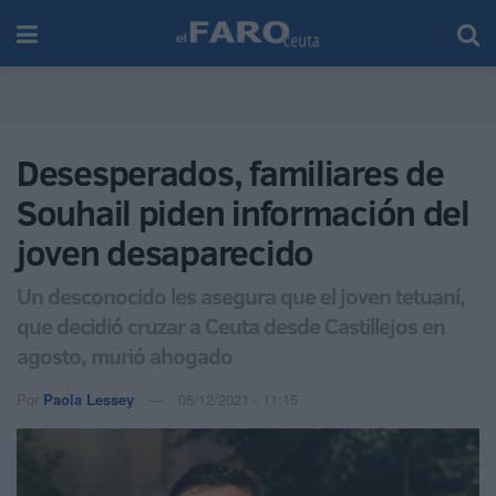
Desesperados, familiares de
Souhail piden información del
joven desaparecido
Un desconocido les asegura que el joven tetuaní,
que decidió cruzar a Ceuta desde Castillejos en
agosto, murió ahogado
Por
Paola Lessey
05/12/2021 - 11:15