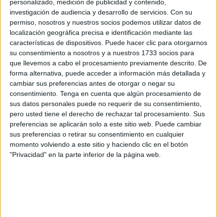
personalizado, medición de publicidad y contenido,
desconocido les envió una fotografía de un cadáver
investigación de audiencia y desarrollo de servicios.
Con su
flotando boca abajo en una playa, asegurándoles que era
permiso, nosotros y nuestros socios podemos utilizar datos de
localización geográfica precisa e identificación mediante las
él.
características de dispositivos. Puede hacer clic para otorgarnos
su consentimiento a nosotros y a nuestros 1733 socios para
Nadando o en un kayak y con un amigo. Así habría llegado
que llevemos a cabo el procesamiento previamente descrito. De
este joven
tetuaní
de 18 años a Ceuta, cuando decidió
forma alternativa, puede acceder a información más detallada y
emprender esta segunda travesía desde Castillejos. Pero
cambiar sus preferencias antes de otorgar o negar su
la familia desconoce si logró llegar a su destino, si está
consentimiento.
Tenga en cuenta que algún procesamiento de
sus datos personales puede no requerir de su consentimiento,
bien o si algo le ha sucedido. “Desde ahí no hemos sabido
pero usted tiene el derecho de rechazar tal procesamiento. Sus
nada, hemos publicado, buscamos en Castillejos, en
preferencias se aplicarán solo a este sitio web. Puede cambiar
Larache, en Tetuán, en Rincón, en Ceuta, pero no
sus preferencias o retirar su consentimiento en cualquier
apareció”.
momento volviendo a este sitio y haciendo clic en el botón
"Privacidad" en la parte inferior de la página web.